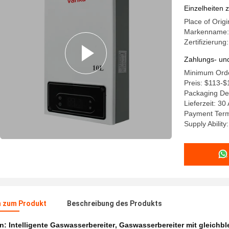
Einzelheiten 
Place of Origi
Markenname:
Zertifizieru
Zahlungs- un
Minimum Orde
Preis: $113-$
Packaging De
Lieferzeit: 30
Payment Term
Supply Abilit
n zum Produkt
Beschreibung des Produkts
en:
Intelligente Gaswasserbereiter
,
Gaswasserbereiter mit gleichb