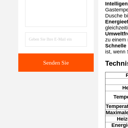
Intellige
Gastemper
Dusche bi
Energieef
gleichzei
Umweltfr
zu einem 
Schnelle
ist, wenn
Senden Sie
Techni
H
Tempe
Tempera
Maximal
Heiz
Energ