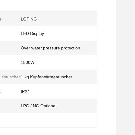
e:
LGP NG
LED Display
Over water pressure protection
1500W
ustauscher:
1 kg Kupferwärmetauscher
:
IPX4
LPG / NG Optional