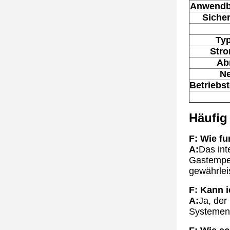
Anwendb
Siche
Typ
Str
Ab
Ne
Betriebs
Häufig
F: Wie fu
A:
Das int
Gastemper
gewährlei
F: Kann 
A:
Ja, der
Systemen 