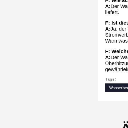
F: Wie s
A:
Der War
liefert.
F: Ist di
A:
Ja, der
Stromverb
Warmwasse
F: Welch
A:
Der War
Überhitzu
gewährlei
Tags:
Wasserber