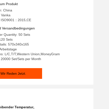
zum Produkt
n: China
 Vanka
ng: ISO9001：2015,CE
d Versandbedingungen
r Quantity: 50 Sets
120 Sets
tails: 570x340x165
 Arbeitstage
s: L/C,T/T,Western Union,MoneyGram
y: 20000 Set/Sets per Month
Wir Reden Jetzt.
leibender Temperatur
,