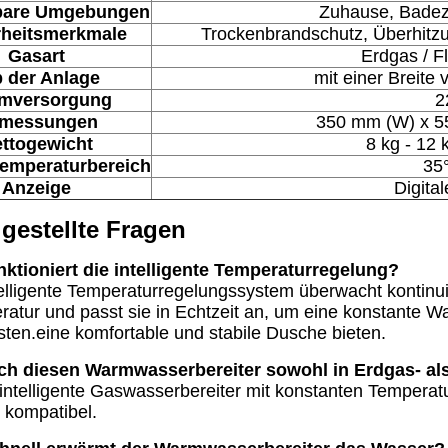
are Umgebungen
Zuhause, Badez
rheitsmerkmale
Trockenbrandschutz, Überhitz
Gasart
Erdgas / Fl
 der Anlage
mit einer Breite
omversorgung
2
messungen
350 mm (W) x 5
ttogewicht
8 kg - 12 
temperaturbereich
35
Anzeige
Digita
 gestellte Fragen
nktioniert die intelligente Temperaturregelung?
elligente Temperaturregelungssystem überwacht kontinui
atur und passt sie in Echtzeit an, um eine konstante
sten.eine komfortable und stabile Dusche bieten.
ich diesen Warmwasserbereiter sowohl in Erdgas- a
 intelligente Gaswasserbereiter mit konstanten Temperat
kompatibel.