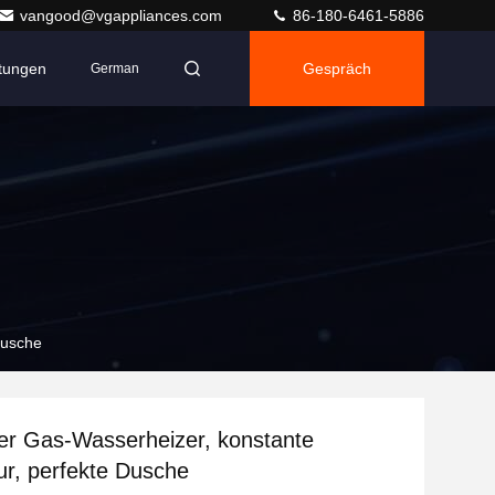
vangood@vgappliances.com
86-180-6461-5886
ltungen
Gespräch
German
Dusche
nter Gas-Wasserheizer, konstante
r, perfekte Dusche