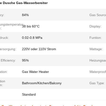
e Dusche Gas-Wasserbereiter
ncy:
84%
Gas Sourc
rungstemperatur-
38 bis 60°C
Display:
:
druck:
0.02-0.8 MPa
Funtion:
ersorgung:
220V oder 110V Strom
Wattage:
Efficiency:
95%
Heizungsa
tion:
Gas Water Heater
Waterproof
tion
Bathroom/Kitchen/Balcony
Gas Type:
n:
Standard