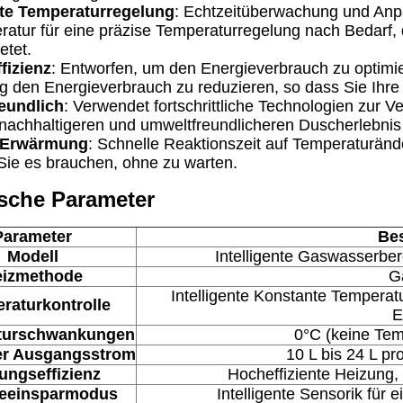
nte Temperaturregelung
: Echtzeitüberwachung und Anp
atur für eine präzise Temperaturregelung nach Bedarf, di
etet.
fizienz
: Entworfen, um den Energieverbrauch zu optimie
tig den Energieverbrauch zu reduzieren, so dass Sie Ih
eundlich
: Verwendet fortschrittliche Technologien zur 
nachhaltigeren und umweltfreundlicheren Duscherlebnis 
 Erwärmung
: Schnelle Reaktionszeit auf Temperaturän
 Sie es brauchen, ohne zu warten.
sche Parameter
Parameter
Be
Modell
Intelligente Gaswasserber
eizmethode
G
Intelligente Konstante Tempera
raturkontrolle
E
turschwankungen
0°C (keine Te
er Ausgangsstrom
10 L bis 24 L pr
ungseffizienz
Hocheffiziente Heizung, 
ieeinsparmodus
Intelligente Sensorik für 