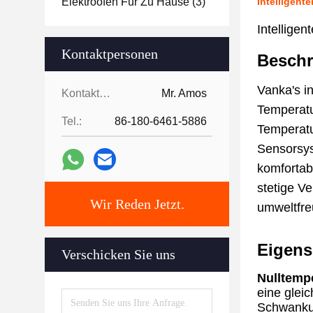
Elektroofen Für Zu Hause
(3)
Intelligent
Intellige
Kontaktpersonen
Beschr
Vanka's i
Kontaktpersonen:
Mr. Amos
Temperatu
Tel.:
86-180-6461-5886
Temperatu
Sensorsys
komfortabl
stetige V
Wir Reden Jetzt.
umweltfre
Eigens
Verschicken Sie uns
Nulltemp
eine glei
Schwankun