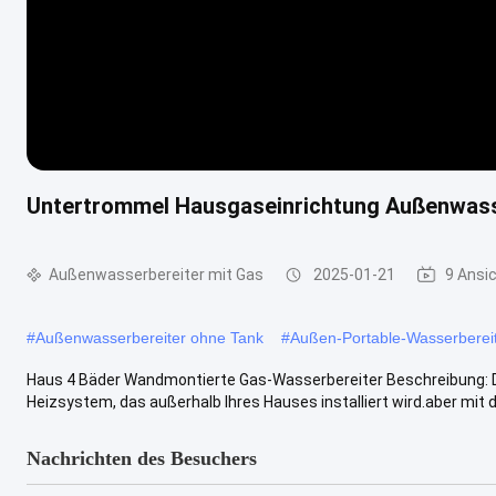
Untertrommel Hausgaseinrichtung Außenwass
Außenwasserbereiter mit Gas
2025-01-21
9 Ansi
#
Außenwasserbereiter ohne Tank
#
Außen-Portable-Wasserberei
Haus 4 Bäder Wandmontierte Gas-Wasserbereiter Beschreibung: D
Heizsystem, das außerhalb Ihres Hauses installiert wird.aber mit d
Nachrichten des Besuchers