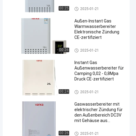
Außenwasserbereiter mit Gas
00:25
2025-01-21
Außen-Instant Gas
Warmwasserbereiter
Elektronische Zündung
CE-zertifiziert
Außenwasserbereiter mit Gas
00:26
2025-01-21
Instant Gas
Außenwasserbereiter für
Camping 0,02 - 0,8Mpa
Druck CE-zertifiziert
Außenwasserbereiter mit Gas
00:24
2025-01-21
Gaswasserbereiter mit
elektrischer Zündung für
den Außenbereich DC3V
mit Gehäuse aus
Edelstahl
Außenwasserbereiter mit Gas
00:26
2025-01-21