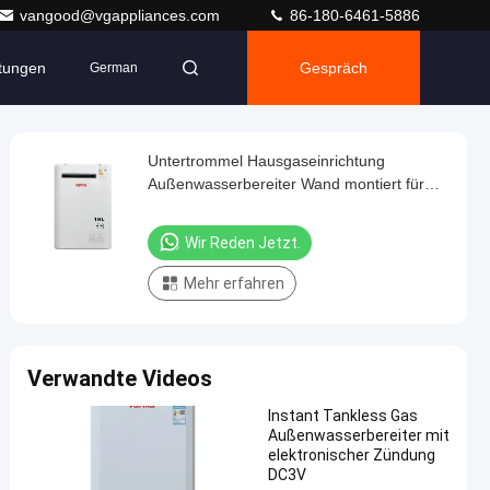
vangood@vgappliances.com
86-180-6461-5886
ltungen
Gespräch
German
Untertrommel Hausgaseinrichtung
Außenwasserbereiter Wand montiert für
Bad
Wir Reden Jetzt.
Mehr erfahren
Verwandte Videos
Instant Tankless Gas
Außenwasserbereiter mit
elektronischer Zündung
DC3V