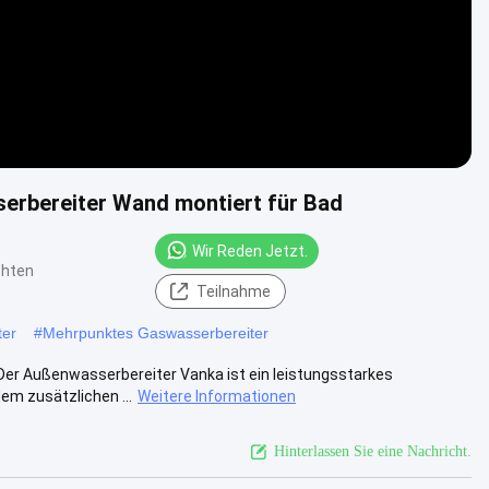
erbereiter Wand montiert für Bad
Wir Reden Jetzt.
chten
Teilnahme
ter
#
Mehrpunktes Gaswasserbereiter
er Außenwasserbereiter Vanka ist ein leistungsstarkes
em zusätzlichen ...
Weitere Informationen
Hinterlassen Sie eine Nachricht.