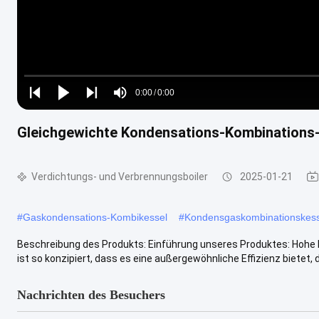
Loaded
:
0%
0:00
/
0:00
Play
Play
Play
Mute
Current
Duration
next
next
Gleichgewichte Kondensations-Kombinations
Time
Verdichtungs- und Verbrennungsboiler
2025-01-21
#
Gaskondensations-Kombikessel
#
Kondensgaskombinationskess
Beschreibung des Produkts: Einführung unseres Produktes: Hohe E
ist so konzipiert, dass es eine außergewöhnliche Effizienz bietet, di
Nachrichten des Besuchers