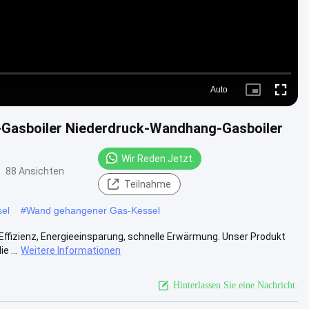
Auto
Picture-
Fullscre
in-
Picture
-Gasboiler Niederdruck-Wandhang-Gasboiler
Wir Reden Jetzt.
88 Ansichten
Teilnahme
el
#
Wand gehangener Gas-Kessel
ffizienz, Energieeinsparung, schnelle Erwärmung. Unser Produkt
e ...
Weitere Informationen
Hinterlassen Sie eine Nachricht.