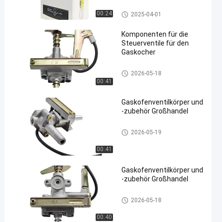
V CE-Genehmigung
Verdichtungs- und Verbrennun
00:24
2025-04-01
gsboiler
Komponenten für die
Steuerventile für den
Gaskocher
en
Gasherdzusätze
2026-05-18
00:41
Gaskofenventilkörper und
-zubehör Großhandel
Gasherdzusätze
2026-05-19
00:41
Gaskofenventilkörper und
-zubehör Großhandel
Gasherdzusätze
2026-05-18
00:40