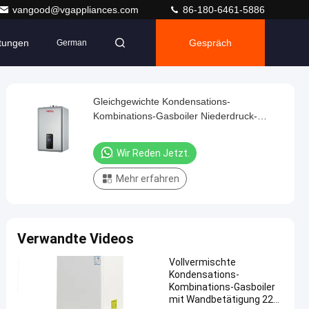
vangood@vgappliances.com
86-180-6461-5886
ltungen
Gespräch
German
Gleichgewichte Kondensations-
Kombinations-Gasboiler Niederdruck-
Wandhang-Gasboiler
Wir Reden Jetzt.
Mehr erfahren
Verwandte Videos
Vollvermischte
Kondensations-
Kombinations-Gasboiler
mit Wandbetätigung 220