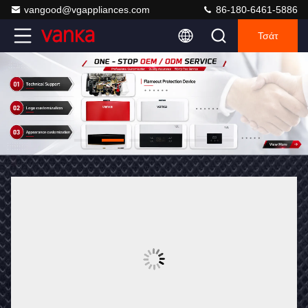
vangood@vgappliances.com
86-180-6461-5886
Τσάτ