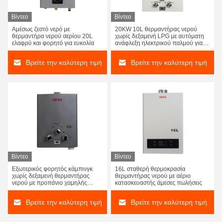
Βίντεο
Βίντεο
Αμέσως ζεστό νερό με
20KW 10L θερμαντήρας νερού
θερμαντήρα νερού αερίου 20L
χωρίς δεξαμενή LPG με αυτόματη
ελαφρύ και φορητό για ευκολία
ανάφλεξη ηλεκτρικού παλμού για
ντους
Βρείτε την καλύτερη τιμή
Βρείτε την καλύτερη τιμή
Βίντεο
Βίντεο
Εξωτερικός φορητός κάμπινγκ
16L σταθερή θερμοκρασία
χωρίς δεξαμενή θερμαντήρας
θερμαντήρας νερού με αέριο
νερού με προπάνιο χαμηλής
κατασκευαστής άμεσες πωλήσεις
πίεσης μοντέρνο στυλ
Βρείτε την καλύτερη τιμή
Βρείτε την καλύτερη τιμή