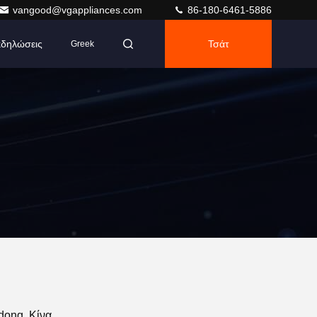
vangood@vgappliances.com
86-180-6461-5886
δηλώσεις
Τσάτ
Greek
dong, Κίνα