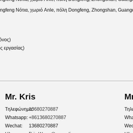
ngfeng Νότια, χωριό Anle, πόλη Dongfeng, Zhongshan, Guang
όνος)
ς εργασίας)
Mr. Kris
Mr
Τηλεφώνημα:
13680270887
Τηλ
Whatsapp:
+8613680270887
Wha
Wechat:
13680270887
Wec