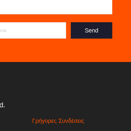
Send
d.
Γρήγορες Συνδέσεις