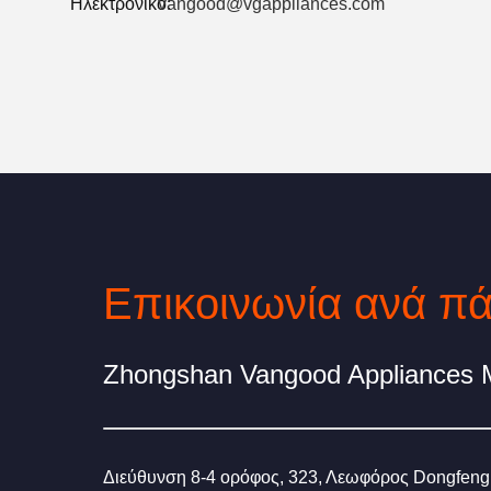
Ηλεκτρονικό:
vangood@vgappliances.com
Zhongshan Vangood Appliances M
Διεύθυνση
8-4 ορόφος, 323, Λεωφόρος Dongfeng