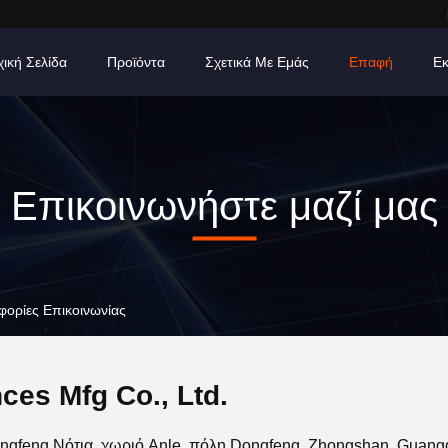
χική Σελίδα
Προϊόντα
Σχετικά Με Εμάς
Επαφή
Εκ
Επικοινωνήστε μαζί μας
φορίες Επικοινωνίας
es Mfg Co., Ltd.
ngfeng Νότια, χωριό Anle, πόλη Dongfeng, Zhongshan, Guang