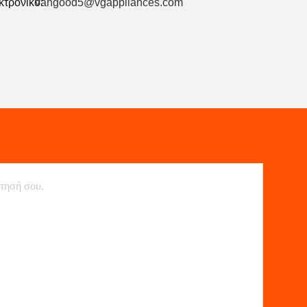
κτρονικό:
vangood5@vgappliances.com