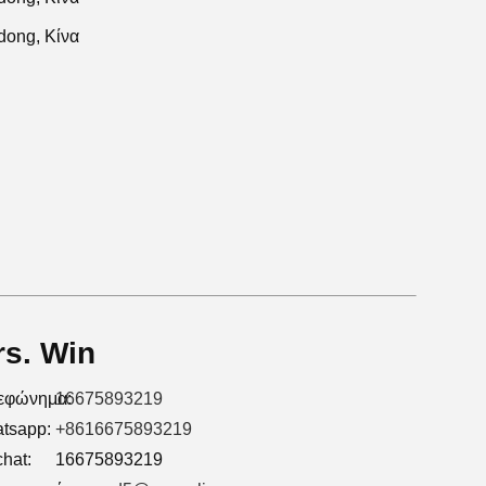
dong, Κίνα
s. Win
εφώνημα:
16675893219
tsapp:
+8616675893219
hat:
16675893219