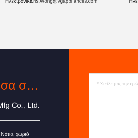
Ηλεκτρονικό:
Kris.Wong@vgappliances.com
Ηλε
Επικοινωνία ανά πάσα στιγμή
fg Co., Ltd.
 Νότια, χωριό