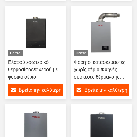
τιμή
τιμή
Βίντεο
Βίντεο
Ελαφρύ εσωτερικό
Φορητοί κατασκευαστές
θερμοσίφωνα νερού με
χωρίς αέριο Φθηνές
φυσικό αέριο
συσκευές θέρμανσης
νερού με φυσικό αέριο με
Βρείτε την καλύτερη
Βρείτε την καλύτερη
καινοτόμες τεχνολογίες
τιμή
τιμή