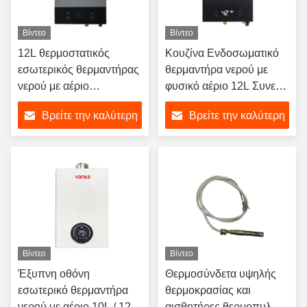
Βίντεο
Βίντεο
12L θερμοστατικός
Κουζίνα Ενδοσωματικό
εσωτερικός θερμαντήρας
θερμαντήρα νερού με
νερού με αέριο
φυσικό αέριο 12L Συνεχή
Αυτοματοποιημένος
θερμαντήρας νερού
Βρείτε την καλύτερη
Βρείτε την καλύτερη
έλεγχος θερμοκρασίας
εξοικονόμηση ενέργειας
για μπάνιο
τιμή
τιμή
Βίντεο
Βίντεο
Έξυπνη οθόνη
Θερμοσύνδετα υψηλής
εσωτερικό θερμαντήρα
θερμοκρασίας και
νερού με αέριο 10L / 12L
αισθητήρες θερμοπυλών