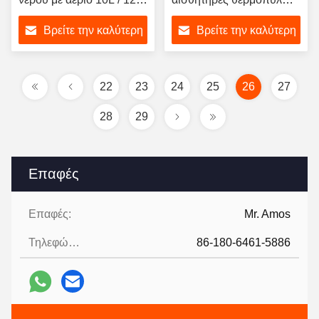
/ 16L Tankless άμεσο
για τζάμια αερίου και
Βρείτε την καλύτερη
Βρείτε την καλύτερη
θερμαντήρα νερού
αξεσουάρ BBQ
τιμή
τιμή
22
23
24
25
26
27
28
29
Επαφές
Επαφές:
Mr. Amos
Τηλεφώνημα:
86-180-6461-5886