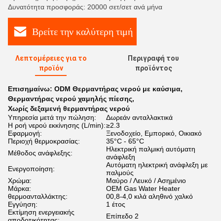
Δυνατότητα προσφοράς: 20000 σετ/σετ ανά μήνα
Βρείτε την καλύτερη τιμή
Λεπτομέρειες για το
Περιγραφή του
προϊόν
προϊόντος
Επισημαίνω:
ODM Θερμαντήρας νερού με καύσιμα
,
Θερμαντήρας νερού χαμηλής πίεσης
,
Χωρίς δεξαμενή θερμαντήρας νερού
Υπηρεσία μετά την πώληση:
Δωρεάν ανταλλακτικά
Η ροή νερού εκκίνησης (L/min):
≥2.3
Εφαρμογή:
Ξενοδοχείο, Εμπορικό, Οικιακό
Περιοχή θερμοκρασίας:
35°C - 65°C
Ηλεκτρική παλμική αυτόματη
Μέθοδος ανάφλεξης:
ανάφλεξη
Αυτόματη ηλεκτρική ανάφλεξη με
Ενεργοποίηση:
παλμούς
Χρώμα:
Μαύρο / Λευκό / Ασημένιο
Μάρκα:
OEM Gas Water Heater
θερμοανταλλάκτης:
00,8-4,0 κιλά αληθινό χαλκό
Εγγύηση:
1 έτος
Εκτίμηση ενεργειακής
Επίπεδο 2
αποδοτικότητας: