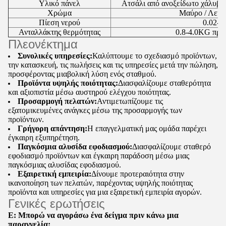
Υλικό πάνελ
Ατσάλι από ανοξείδωτο χάλυβα 
Χρώμα
Μαύρο / Λευκ
Πίεση νερού
0.02-0
Ανταλλάκτης θερμότητας
0.8-4.0KG πρα
Πλεονέκτημα
Συνολικές υπηρεσίες:
Καλύπτουμε το σχεδιασμό προϊόντων,
την κατασκευή, τις πωλήσεις και τις υπηρεσίες μετά την πώληση,
προσφέροντας μια
βολική λύση ενός σταθμού.
Προϊόντα υψηλής ποιότητας:
Διασφαλίζουμε σταθερότητα
και αξιοπιστία μέσω αυστηρού ελέγχου ποιότητας.
Προσαρμογή πελατών:
Αντιμετωπίζουμε τις
εξατομικευμένες ανάγκες μέσω της προσαρμογής των
προϊόντων.
Γρήγορη απάντηση:
Η επαγγελματική μας ομάδα παρέχει
έγκαιρη εξυπηρέτηση.
Παγκόσμια αλυσίδα εφοδιασμού:
Διασφαλίζουμε σταθερό
εφοδιασμό προϊόντων και έγκαιρη παράδοση μέσω μιας
παγκόσμιας αλυσίδας εφοδιασμού.
Εξαιρετική εμπειρία:
Δίνουμε προτεραιότητα στην
ικανοποίηση των πελατών, παρέχοντας υψηλής ποιότητας
προϊόντα και υπηρεσίες για μια εξαιρετική εμπειρία αγορών.
Γενικές ερωτήσεις
Ε: Μπορώ να αγοράσω ένα δείγμα πριν κάνω μια
παραγγελία;