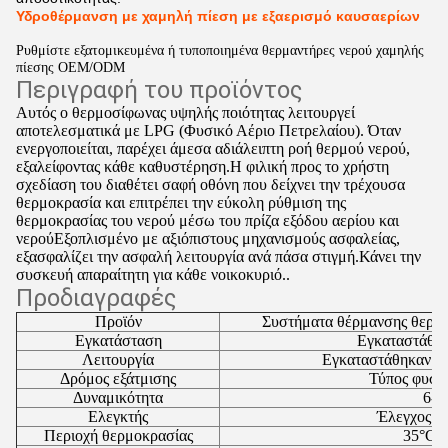
Υδροθέρμανση με χαμηλή πίεση με εξαερισμό καυσαερίων
Ρυθμίστε εξατομικευμένα ή τυποποιημένα θερμαντήρες νερού χαμηλής
πίεσης OEM/ODM
Περιγραφή του προϊόντος
Αυτός ο θερμοσίφωνας υψηλής ποιότητας λειτουργεί
αποτελεσματικά με LPG (Φυσικό Αέριο Πετρελαίου). Όταν
ενεργοποιείται, παρέχει άμεσα αδιάλειπτη ροή θερμού νερού,
εξαλείφοντας κάθε καθυστέρηση.Η φιλική προς το χρήστη
σχεδίαση του διαθέτει σαφή οθόνη που δείχνει την τρέχουσα
θερμοκρασία και επιτρέπει την εύκολη ρύθμιση της
θερμοκρασίας του νερού μέσω του πρίζα εξόδου αερίου και
νερούΕξοπλισμένο με αξιόπιστους μηχανισμούς ασφαλείας,
εξασφαλίζει την ασφαλή λειτουργία ανά πάσα στιγμή.Κάνει την
συσκευή απαραίτητη για κάθε νοικοκυριό..
Προδιαγραφές
Προϊόν
Συστήματα θέρμανσης θερμή
Εγκατάσταση
Εγκαταστάθηκ
Λειτουργία
Εγκαταστάθηκαν έξ
Δρόμος εξάτμισης
Τύπος φυσι
Δυναμικότητα
6-2
Ελεγκτής
Έλεγχος χ
Περιοχή θερμοκρασίας
35°C -