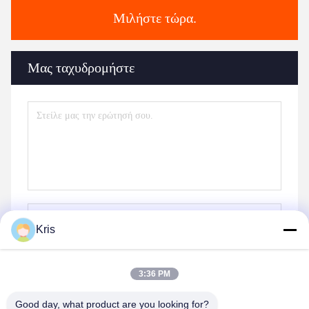
Μιλήστε τώρα.
Μας ταχυδρομήστε
Kris
Στείλετε
3:36 PM
Good day, what product are you looking for?