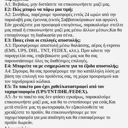
Α1: Βεβαίως, μην διστάσετε να επικοινωνήσετε μαζί μας.
Ε2: Πώς μπορώ να πάρω μια τιμή;
Α2: Συνήθως, παρέχουμε προσφορές εντός 24 ωρών από την
παραλαβή μιας έρευνας (εκτός Σαββατοκύριακων και αργιών).
Εάν χρειάζεστε μια προσφορά επειγόντως, παρακαλούμε στείλτε
μας email ή επικοινωνήστε μαζί μας μέσω άλλων μέσων,Και θα
επιταχύνουμε τη διαδικασία για σένα..
Ε3: Ποιες είναι οι επιλογές αποστολής;
Α3: Προσφέρουμε αποστολή μέσω θαλάσσης, αέρος ή express
(EMS, UPS, DHL, TNT, FEDEX, κλπ.). Πριν κάνετε την
παραγγελία σας, επιβεβαιώστε μαζί μας και θα σας
παρουσιάσουμε όλες τις διαθέσιμες επιλογές.
Ε4: Μπορείτε να με ενημερώσετε για τα έξοδα αποστολής;
Α4: Σίγουρα, θα σας προσφέρουμε την πιο κατάλληλη λύση με
βάση την επιλογή του προϊόντος σας, τη χώρα προορισμού και
τον ταχυδρομικό κώδικα.
Ε5: Το πακέτο μου έχει χαθεί/καταστραφεί από τον
ταχυμεταφορέα (UPS/TNT/DHL/FEDEX).
Α5: Αν το πακέτο σας δεν φτάσει εγκαίρως, παρακαλούμε
επικοινωνήστε μαζί μας, και θα το εντοπίσουμε για εσάς.Και
μετά στείλτε μας τη φωτογραφία.Αν εξακολουθείτε να
χρειάζεστε το προϊόν, θα επικοινωνήσουμε με τον
ταχυμεταφορέα για μια απαίτηση και θα επαναφέρουμε το
προϊόν δωρεάν.