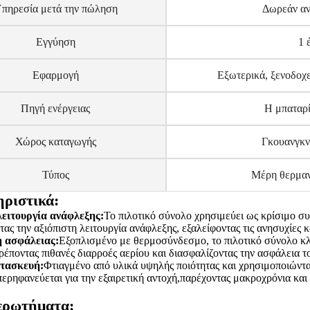
πηρεσία μετά την πώληση
Δωρεάν αν
Εγγύηση
1 
Εφαρμογή
Εξωτερικά, ξενοδοχε
Πηγή ενέργειας
Η μπαταρί
Χώρος καταγωγής
Γκουανγκν
Τύπος
Μέρη θερμαν
ριστικά:
λειτουργία ανάφλεξης:
Το πιλοτικό σύνολο χρησιμεύει ως κρίσιμο σ
τας την αξιόπιστη λειτουργία ανάφλεξης, εξαλείφοντας τις ανησυχίες 
 ασφάλειας:
Εξοπλισμένο με θερμοσύνδεσμο, το πιλοτικό σύνολο κλε
ρέποντας πιθανές διαρροές αερίου και διασφαλίζοντας την ασφάλεια το
τασκευή:
Φτιαγμένο από υλικά υψηλής ποιότητας και χρησιμοποιώντα
περηφανεύεται για την εξαιρετική αντοχή,παρέχοντας μακροχρόνια και
 ερωτήματα: