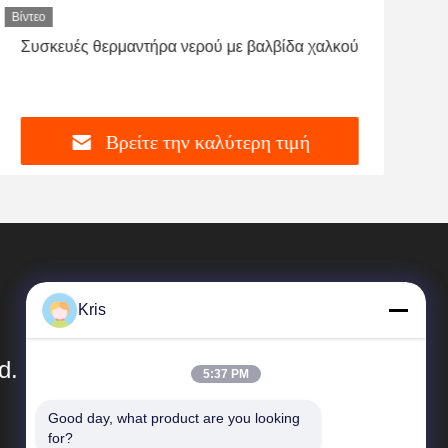
Βίντεο
Βίντ
Συσκευές θερμαντήρα νερού με βαλβίδα χαλκού
Ενα
νερ
Βρείτε την καλύτερη τιμή
Kris
d.
5:37 PM
Good day, what product are you looking 
Γρήγορες Συνδέσεις
for?