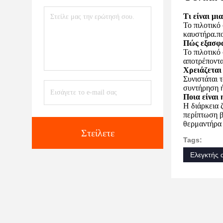
Τι είναι μι
Το πιλοτικό
καυστήρα.πο
Πώς εξασφα
Το πιλοτικό
αποτρέποντα
Χρειάζεται
Συνιστάται 
συντήρηση ή
Ποια είναι
Η διάρκεια 
περίπτωση β
θερμαντήρα 
Στείλετε
Tags:
Ελεγκτής 