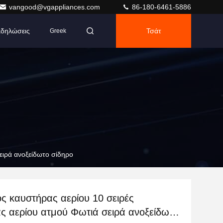
vangood@vgappliances.com
86-180-6461-5886
δηλώσεις
Τσάτ
Greek
ειρά ανοξείδωτο σίδηρο
ς καυστήρας αερίου 10 σειρές
ς αερίου ατμού Φωτιά σειρά ανοξείδωτο