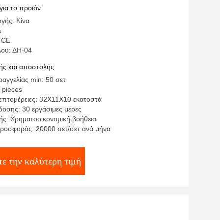
για το προϊόν
γής: Κίνα
a
 CE
λου: ΔΗ-04
ς και αποστολής
αγγελίας min: 50 σετ
 pieces
επτομέρειες: 32X11X10 εκατοστά
οσης: 30 εργάσιμες μέρες
ς: Χρηματοοικονομική βοήθεια
ροσφοράς: 20000 σετ/σετ ανά μήνα
τε την καλύτερη τιμή