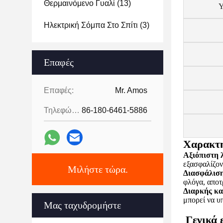
Θερμαινόμενο Γυαλί
(13)
Υ
Ηλεκτρική Σόμπα Στο Σπίτι
(3)
Επαφές
Επαφές:
Mr. Amos
Τηλεφώνημα:
86-180-6461-5886
Χαρακτη
Αξιόπιστη 
εξασφαλίζον
Μιλήστε τώρα.
Διασφάλιση
φλόγα, αποτ
Διαρκής κα
μπορεί να υ
Μας ταχυδρομήστε
Γενικά