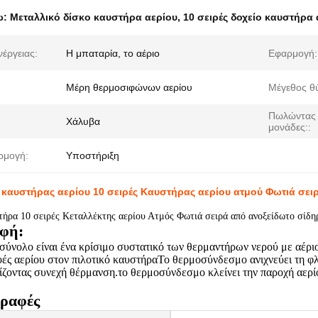
ω:
Μεταλλικό δίσκο καυστήρα αερίου
,
10 σειρές δοχείο καυστήρα 
νέργειας:
Η μπαταρία, το αέριο
Εφαρμογή:
Μέρη θερμοσιφώνων αερίου
Μέγεθος θ
Πωλώντας
Χάλυβα
μονάδες::
ρμογή:
Υποστήριξη
 καυστήρας αερίου 10 σειρές Καυστήρας αερίου ατμού Φωτιά σει
τήρα 10 σειρές Κεταλλέκτης αερίου Ατμός Φωτιά σειρά από ανοξείδωτο σίδη
φή:
 σύνολο είναι ένα κρίσιμο συστατικό των θερμαντήρων νερού με αέρι
ές αερίου στον πιλοτικό καυστήραΤο θερμοσύνδεσμο ανιχνεύει τη φλό
ίζοντας συνεχή θέρμανση.το θερμοσύνδεσμο κλείνει την παροχή αερίο
ραφές