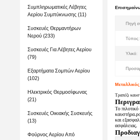
Συμπληρωματικές Λέβητες
Επισημαίν
Αερίου Συμπύκνωσης
(11)
Πηγή ε
Συσκευές Θερμαντήρων
Νερού
(233)
Τύπος:
Συσκευές Για Λέβητες Αερίου
Υλικό:
(79)
Προσα
Εξαρτήματα Σομπών Αερίου
(102)
Μεταλλικός
Ηλεκτρικός Θερμοσίφωνας
Τραπέζι καυσ
(21)
Περιγρα
Το πιλοτικό
Συσκευές Οικιακής Συσκευής
καυστήρα.ρο
και εξασφαλ
(13)
ασφάλειας.
Προδιαγ
Φούρνος Αερίου Από