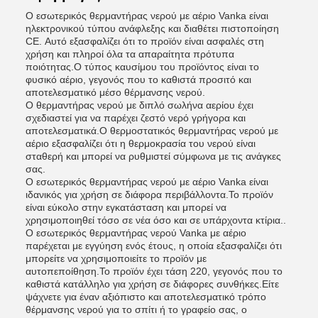
Ο εσωτερικός θερμαντήρας νερού με αέριο Vanka είναι
ηλεκτρονικού τύπου ανάφλεξης και διαθέτει πιστοποίηση
CE. Αυτό εξασφαλίζει ότι το προϊόν είναι ασφαλές στη
χρήση και πληροί όλα τα απαραίτητα πρότυπα
ποιότητας.Ο τύπος καυσίμου του προϊόντος είναι το
φυσικό αέριο, γεγονός που το καθιστά προσιτό και
αποτελεσματικό μέσο θέρμανσης νερού.
Ο θερμαντήρας νερού με διπλό σωλήνα αερίου έχει
σχεδιαστεί για να παρέχει ζεστό νερό γρήγορα και
αποτελεσματικά.Ο θερμοστατικός θερμαντήρας νερού με
αέριο εξασφαλίζει ότι η θερμοκρασία του νερού είναι
σταθερή και μπορεί να ρυθμιστεί σύμφωνα με τις ανάγκες
σας.
Ο εσωτερικός θερμαντήρας νερού με αέριο Vanka είναι
ιδανικός για χρήση σε διάφορα περιβάλλοντα.Το προϊόν
είναι εύκολο στην εγκατάσταση και μπορεί να
χρησιμοποιηθεί τόσο σε νέα όσο και σε υπάρχοντα κτίρια..
Ο εσωτερικός θερμαντήρας νερού Vanka με αέριο
παρέχεται με εγγύηση ενός έτους, η οποία εξασφαλίζει ότι
μπορείτε να χρησιμοποιείτε το προϊόν με
αυτοπεποίθηση.Το προϊόν έχει τάση 220, γεγονός που το
καθιστά κατάλληλο για χρήση σε διάφορες συνθήκες.Είτε
ψάχνετε για έναν αξιόπιστο και αποτελεσματικό τρόπο
θέρμανσης νερού για το σπίτι ή το γραφείο σας, ο