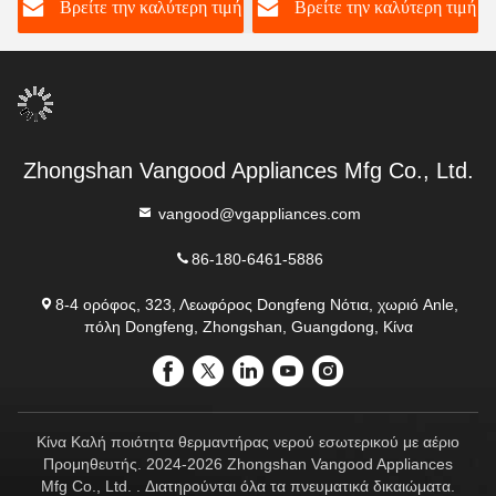
ή
Βρείτε την καλύτερη τιμή
Βρείτε την καλύτερη τιμή
έλεγχος θερμοκρασίας για
καινοτόμες τεχνολογίες
μπάνιο
Zhongshan Vangood Appliances Mfg Co., Ltd.
vangood@vgappliances.com
86-180-6461-5886
8-4 ορόφος, 323, Λεωφόρος Dongfeng Νότια, χωριό Anle,
πόλη Dongfeng, Zhongshan, Guangdong, Κίνα
Κίνα Καλή ποιότητα θερμαντήρας νερού εσωτερικού με αέριο
Προμηθευτής. 2024-2026 Zhongshan Vangood Appliances
Mfg Co., Ltd. . Διατηρούνται όλα τα πνευματικά δικαιώματα.