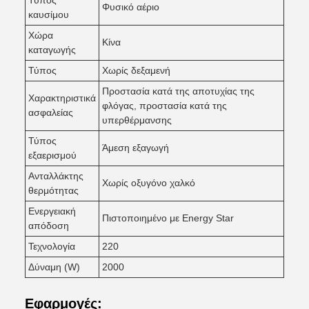
Τύπος
Φυσικό αέριο
καυσίμου
Χώρα
Κίνα
καταγωγής
Τύπος
Χωρίς δεξαμενή
Προστασία κατά της αποτυχίας της
Χαρακτηριστικά
φλόγας, προστασία κατά της
ασφαλείας
υπερθέρμανσης
Τύπος
Άμεση εξαγωγή
εξαερισμού
Ανταλλάκτης
Χωρίς οξυγόνο χαλκό
θερμότητας
Ενεργειακή
Πιστοποιημένο με Energy Star
απόδοση
Τεχνολογία
220
Δύναμη (W)
2000
Εφαρμογές: