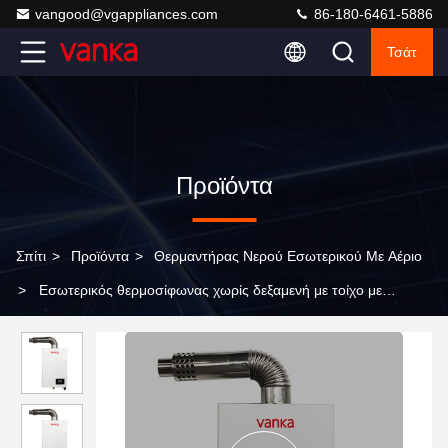
vangood@vgappliances.com
86-180-6461-5886
Τσάτ
Προϊόντα
Σπίτι
>
Προϊόντα
>
Θερμαντήρας Νερού Εσωτερικού Με Αέριο
>
Εσωτερικός θερμοσίφωνας χωρίς δεξαμενή με τοίχο με
αεριοκίνητο θερμοσίφωνα με ανταλλάκτη θερμότητας χαλκού
χωρίς οξυγόνο