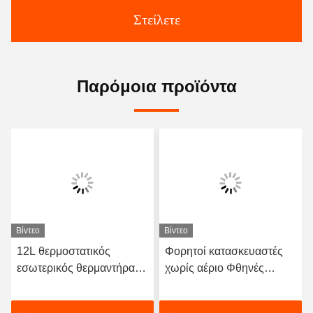
Στείλετε
Παρόμοια προϊόντα
Βίντεο
Βίντεο
12L θερμοστατικός
Φορητοί κατασκευαστές
εσωτερικός θερμαντήρας
χωρίς αέριο Φθηνές
νερού με αέριο
συσκευές θέρμανσης
Αυτοματοποιημένος
νερού με φυσικό αέριο με