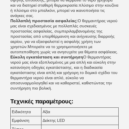
υψηλής απόδοσης, μπορεί να θερμάνει το νερό γρήγορα
και να διατηρεί σταθερή θερμοκρασία.πλύσιμο στην κουζίνα
ή πλύσιμο στο μπαλκόνι, μπορεί να ικανοποιήσει τις
ανάγκες σας.
Πολλαπλή προστασία ασφαλείας:
Ο θερμαντήρας νερού
μας είναι σχεδιασμένος με πολλαπλές συσκευές
προστασίας ασφαλείας, συμπεριλαμβανομένης της
προστασίας από υπερθέρμανση και ανίχνευσης διαρροής
αερίου, για να εξασφαλιστεί η ασφαλής χρήση των
χρηστών.Μπορείτε να το χρησιμοποιήσετε με
αυτοπεποίθηση χωρίς να ανησυχείτε για θέματα ασφάλειας.
Εύκολη εγκατάσταση και συντήρηση
Ο θερμαντήρας
νερού μας είναι εξοπλισμένος με μια απλή και εύκολη στην
κατανόηση οδηγίες εγκατάστασης, και η διαδικασία
εγκατάστασης είναι απλή και γρήγορη.το δομικό σχέδιο του
θερμαντήρα νερού είναι απλό, εύκολο να
αποσυναρμολογηθεί και να καθαριστεί, καθιστώντας την
συντήρηση πιο βολική.
Τεχνικές παραμέτρους:
Ειδικότητα
Αξία
Εμφάνιση
Δείκτης LED