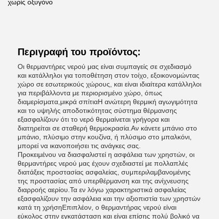
χωρίς οξυγόνο
Περιγραφή του προϊόντος:
Οι θερμαντήρες νερού μας είναι συμπαγείς σε σχεδιασμό
και κατάλληλοι για τοποθέτηση στον τοίχο, εξοικονομώντας
χώρο σε εσωτερικούς χώρους, και είναι ιδιαίτερα κατάλληλοι
για περιβάλλοντα με περιορισμένο χώρο, όπως
διαμερίσματα,μικρά σπίτιαΗ ανώτερη θερμική αγωγιμότητα
και το υψηλής αποδοτικότητας σύστημα θέρμανσης
εξασφαλίζουν ότι το νερό θερμαίνεται γρήγορα και
διατηρείται σε σταθερή θερμοκρασία.Αν κάνετε μπάνιο στο
μπάνιο, πλύσιμο στην κουζίνα, ή πλύσιμο στο μπαλκόνι,
μπορεί να ικανοποιήσει τις ανάγκες σας.
Προκειμένου να διασφαλιστεί η ασφάλεια των χρηστών, οι
θερμαντήρες νερού μας έχουν σχεδιαστεί με πολλαπλές
διατάξεις προστασίας ασφαλείας, συμπεριλαμβανομένης
της προστασίας από υπερθέρμανση και της ανίχνευσης
διαρροής αερίου.Τα εν λόγω χαρακτηριστικά ασφαλείας
εξασφαλίζουν την ασφάλεια και την αξιοπιστία των χρηστών
κατά τη χρήσηΕπιπλέον, ο θερμαντήρας νερού είναι
εύκολος στην εγκατάσταση και είναι επίσης πολύ βολικό να