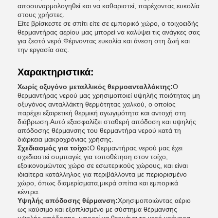
αποσυναρμολογηθεί και να καθαριστεί, παρέχοντας ευκολία
στους χρήστες.
Είτε βρίσκεστε σε σπίτι είτε σε εμπορικό χώρο, ο τοιχοειδής
θερμαντήρας αερίου μας μπορεί να καλύψει τις ανάγκες σας
για ζεστό νερό.Φέρνοντας ευκολία και άνεση στη ζωή και
την εργασία σας.
Χαρακτηριστικά:
Χωρίς οξυγόνο μεταλλικός θερμοανταλλάκτης:
Ο
θερμαντήρας νερού μας χρησιμοποιεί υψηλής ποιότητας μη
οξυγόνος ανταλλάκτη θερμότητας χαλκού, ο οποίος
παρέχει εξαιρετική θερμική αγωγιμότητα και αντοχή στη
διάβρωση.Αυτό εξασφαλίζει σταθερή απόδοση και υψηλής
απόδοσης θέρμανσης του θερμαντήρα νερού κατά τη
διάρκεια μακροχρόνιας χρήσης.
Σχεδιασμός για τοίχο:
Ο θερμαντήρας νερού μας έχει
σχεδιαστεί συμπαγές για τοποθέτηση στον τοίχο,
εξοικονομώντας χώρο σε εσωτερικούς χώρους, και είναι
ιδιαίτερα κατάλληλος για περιβάλλοντα με περιορισμένο
χώρο, όπως διαμερίσματα,μικρά σπίτια και εμπορικά
κέντρα.
Υψηλής απόδοσης θέρμανση:
Χρησιμοποιώντας αέριο
ως καύσιμο και εξοπλισμένο με σύστημα θέρμανσης