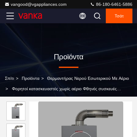
vangood@vgappliances.com
86-180-6461-5886
Τσάτ
Προϊόντα
Σπίτι
>
Προϊόντα
>
Θερμαντήρας Νερού Εσωτερικού Με Αέριο
>
Φορητοί κατασκευαστές χωρίς αέριο Φθηνές συσκευές
θέρμανσης νερού με φυσικό αέριο με καινοτόμες τεχνολογίες