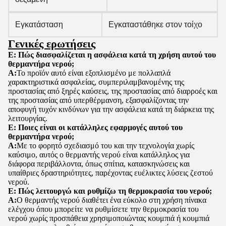
Εγκατάσταση
Εγκαταστάθηκε στον τοίχο
Γενικές ερωτήσεις
Ε: Πώς διασφαλίζεται η ασφάλεια κατά τη χρήση αυτού του
θερμαντήρα νερού;
Α:
Το προϊόν αυτό είναι εξοπλισμένο με πολλαπλά
χαρακτηριστικά ασφαλείας, συμπεριλαμβανομένης της
προστασίας από ξηρές καύσεις, της προστασίας από διαρροές και
της προστασίας από υπερθέρμανση, εξασφαλίζοντας την
αποφυγή τυχόν κινδύνων για την ασφάλεια κατά τη διάρκεια της
λειτουργίας.
Ε: Ποιες είναι οι κατάλληλες εφαρμογές αυτού του
θερμαντήρα νερού;
Α:
Με το φορητό σχεδιασμό του και την τεχνολογία χωρίς
καύσιμο, αυτός ο θερμαντής νερού είναι κατάλληλος για
διάφορα περιβάλλοντα, όπως σπίτια, κατασκηνώσεις και
υπαίθριες δραστηριότητες, παρέχοντας ευέλικτες λύσεις ζεστού
νερού.
Ε: Πώς λειτουργώ και ρυθμίζω τη θερμοκρασία του νερού;
Α:
Ο θερμαντής νερού διαθέτει ένα εύκολο στη χρήση πίνακα
ελέγχου όπου μπορείτε να ρυθμίσετε την θερμοκρασία του
νερού χωρίς προσπάθεια χρησιμοποιώντας κουμπιά ή κουμπιά