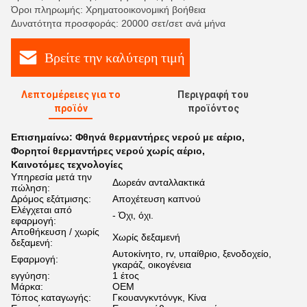
Όροι πληρωμής: Χρηματοοικονομική βοήθεια
Δυνατότητα προσφοράς: 20000 σετ/σετ ανά μήνα
Βρείτε την καλύτερη τιμή
Λεπτομέρειες για το
Περιγραφή του
προϊόν
προϊόντος
Επισημαίνω:
Φθηνά θερμαντήρες νερού με αέριο
,
Φορητοί θερμαντήρες νερού χωρίς αέριο
,
Καινοτόμες τεχνολογίες
Υπηρεσία μετά την
Δωρεάν ανταλλακτικά
πώληση:
Δρόμος εξάτμισης:
Αποχέτευση καπνού
Ελέγχεται από
- Όχι, όχι.
εφαρμογή:
Αποθήκευση / χωρίς
Χωρίς δεξαμενή
δεξαμενή:
Αυτοκίνητο, rv, υπαίθριο, ξενοδοχείο,
Εφαρμογή:
γκαράζ, οικογένεια
εγγύηση:
1 έτος
Μάρκα:
OEM
Τόπος καταγωγής:
Γκουανγκντόνγκ, Κίνα