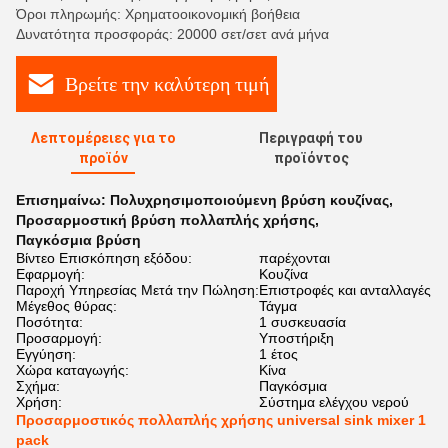
Όροι πληρωμής: Χρηματοοικονομική βοήθεια
Δυνατότητα προσφοράς: 20000 σετ/σετ ανά μήνα
Βρείτε την καλύτερη τιμή
Λεπτομέρειες για το
Περιγραφή του
προϊόν
προϊόντος
Επισημαίνω:
Πολυχρησιμοποιούμενη βρύση κουζίνας
,
Προσαρμοστική βρύση πολλαπλής χρήσης
,
Παγκόσμια βρύση
Βίντεο Επισκόπηση εξόδου:
παρέχονται
Εφαρμογή:
Κουζίνα
Παροχή Υπηρεσίας Μετά την Πώληση:
Επιστροφές και ανταλλαγές
Μέγεθος θύρας:
Τάγμα
Ποσότητα:
1 συσκευασία
Προσαρμογή:
Υποστήριξη
Εγγύηση:
1 έτος
Χώρα καταγωγής:
Κίνα
Σχήμα:
Παγκόσμια
Χρήση:
Σύστημα ελέγχου νερού
Προσαρμοστικός πολλαπλής χρήσης universal sink mixer 1
pack