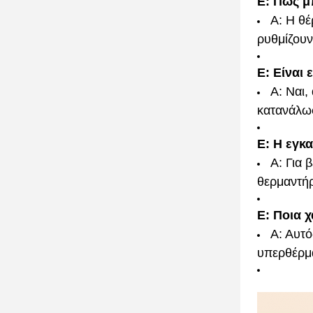
Ε: Πώς μ
Α: Η θέ
ρυθμίζουν
Ε: Είναι
Α: Ναι,
κατανάλωσ
Ε: Η εγκ
Α: Για 
θερμαντήρ
Ε: Ποια 
Α: Αυτ
υπερθέρμα