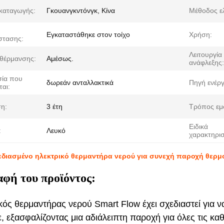
καταγωγής:
Γκουανγκντόνγκ, Κίνα
Μέθοδος ε
Εγκαταστάθηκε στον τοίχο
Χρήση:
στασης:
Λειτουργία
θέρμανσης:
Αμέσως.
ανάφλεξης:
ία που
δωρεάν ανταλλακτικά
Πηγή ενέργ
ται:
η:
3 έτη
Τρόπος εμ
Ειδικά
:
Λευκό
χαρακτηρισ
διασμένο ηλεκτρικό θερμαντήρα νερού για συνεχή παροχή θερμ
φή του προϊόντος:
κός θερμαντήρας νερού Smart Flow έχει σχεδιαστεί για ν
ε, εξασφαλίζοντας μια αδιάλειπτη παροχή για όλες τις κ