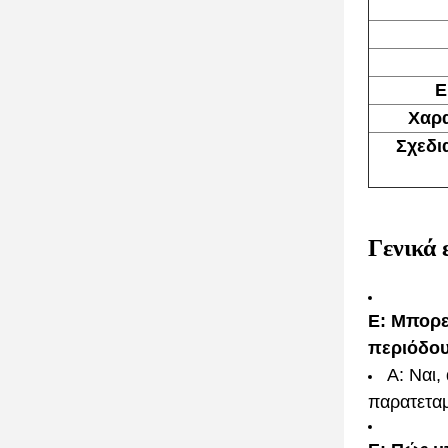
Ε
Χαρα
Σχεδι
Γενικά
Ε: Μπορε
περιόδου
Α: Ναι,
παρατετα