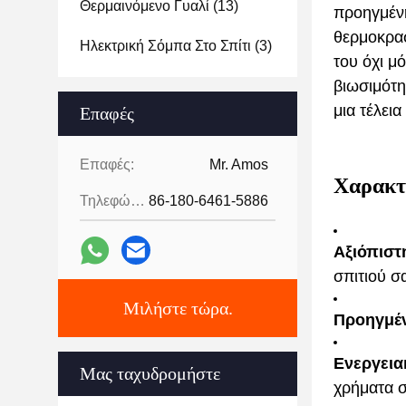
Θερμαινόμενο Γυαλί
(13)
προηγμένη
θερμοκρασ
Ηλεκτρική Σόμπα Στο Σπίτι
(3)
του όχι μ
βιωσιμότη
μια τέλει
Επαφές
Επαφές:
Mr. Amos
Χαρακτ
Τηλεφώνημα:
86-180-6461-5886
Αξιόπιστ
σπιτιού σ
Μιλήστε τώρα.
Προηγμέν
Ενεργει
Μας ταχυδρομήστε
χρήματα σ