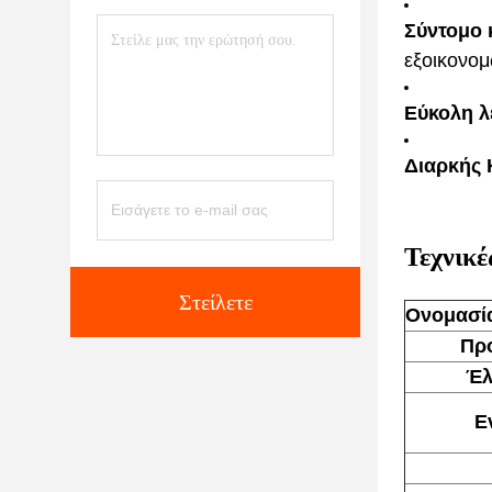
Σύντομο 
εξοικονο
Εύκολη λ
Διαρκής 
Τεχνικέ
Στείλετε
Ονομασία
Προ
Έλ
Ε