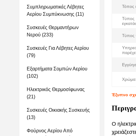
Τόπος 
Συμπληρωματικές Λέβητες
Αερίου Συμπύκνωσης
(11)
Τύπος
εγκατά
Συσκευές Θερμαντήρων
Νερού
(233)
Τύπος 
Υπηρεσ
Συσκευές Για Λέβητες Αερίου
παρέχε
(79)
Εγγύησ
Εξαρτήματα Σομπών Αερίου
(102)
Χρώμα
Ηλεκτρικός Θερμοσίφωνας
Έξυπνο σχε
(21)
Περιγρα
Συσκευές Οικιακής Συσκευής
(13)
Ο ηλεκτρι
Φούρνος Αερίου Από
χρειάζεστ