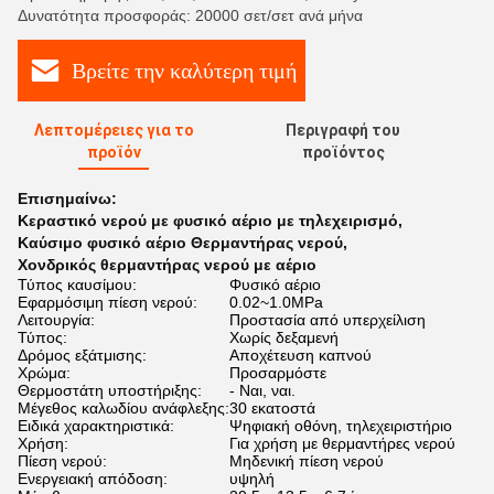
Δυνατότητα προσφοράς: 20000 σετ/σετ ανά μήνα
Βρείτε την καλύτερη τιμή
Λεπτομέρειες για το
Περιγραφή του
προϊόν
προϊόντος
Επισημαίνω:
Κεραστικό νερού με φυσικό αέριο με τηλεχειρισμό
,
Καύσιμο φυσικό αέριο Θερμαντήρας νερού
,
Χονδρικός θερμαντήρας νερού με αέριο
Τύπος καυσίμου:
Φυσικό αέριο
Εφαρμόσιμη πίεση νερού:
0.02~1.0MPa
Λειτουργία:
Προστασία από υπερχείλιση
Τύπος:
Χωρίς δεξαμενή
Δρόμος εξάτμισης:
Αποχέτευση καπνού
Χρώμα:
Προσαρμόστε
Θερμοστάτη υποστήριξης:
- Ναι, ναι.
Μέγεθος καλωδίου ανάφλεξης:
30 εκατοστά
Ειδικά χαρακτηριστικά:
Ψηφιακή οθόνη, τηλεχειριστήριο
Χρήση:
Για χρήση με θερμαντήρες νερού
Πίεση νερού:
Μηδενική πίεση νερού
Ενεργειακή απόδοση:
υψηλή