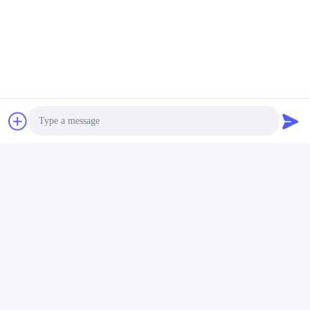
Τηλεφώνημα:
86-180-6461-5886
Μιλήστε τώρα.
Μας ταχυδρομήστε
Photo
Video Call
Audio Call