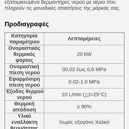
εξατομικευμένα θερμαντήρες νερού με αέριο που
πληρούν τις μοναδικές απαιτήσεις της μάρκας σας.
Προδιαγραφές
Κατηγορία
Λεπτομέρειες
παραμέτρου
Ονομαστικός
θερμικός
20 kW
φόρτος
Ονομαστική
00,02 έως 0,6 MPa
πίεση νερού
Εφαρμόσιμη
0.02-1.0 MPa
πίεση νερού
Έξοδος θερμού
10 L/min (△t=25°C)
νερού
Θερμική
≥ 90%
απόδοση
Υλικό
εναλλάκτη
Χωρίς οξυγόνο Χαλκό
θερμότητας