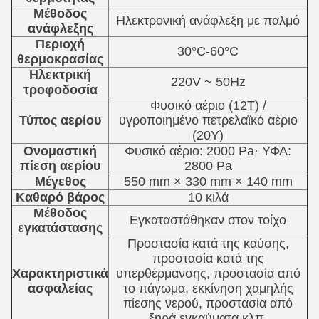
Μέθοδος
Ηλεκτρονική ανάφλεξη με παλμό
ανάφλεξης
Περιοχή
30°C-60°C
θερμοκρασίας
Ηλεκτρική
220V ~ 50Hz
τροφοδοσία
Φυσικό αέριο (12T) /
Τύπος αερίου
υγροποιημένο πετρελαϊκό αέριο
(20Y)
Ονομαστική
Φυσικό αέριο: 2000 Pa· ΥΦΑ:
πίεση αερίου
2800 Pa
Μέγεθος
550 mm × 330 mm × 140 mm
Καθαρό βάρος
10 κιλά
Μέθοδος
Εγκαταστάθηκαν στον τοίχο
εγκατάστασης
Προστασία κατά της καύσης,
προστασία κατά της
Χαρακτηριστικά
υπερθέρμανσης, προστασία από
ασφαλείας
το πάγωμα, εκκίνηση χαμηλής
πίεσης νερού, προστασία από
ξηρά εγκαύματα κλπ.