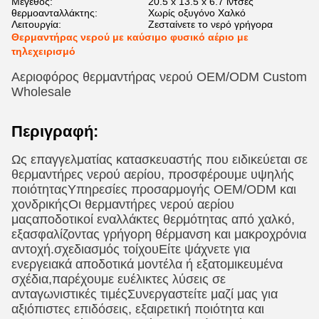
Μέγεθος:
20.5 x 13.5 x 6.7 ίντσες
θερμοανταλλάκτης:
Χωρίς οξυγόνο Χαλκό
Λειτουργία:
Ζεσταίνετε το νερό γρήγορα
Θερμαντήρας νερού με καύσιμο φυσικό αέριο με
τηλεχειρισμό
Αεριοφόρος θερμαντήρας νερού OEM/ODM Custom
Wholesale
Περιγραφή:
Ως επαγγελματίας κατασκευαστής που ειδικεύεται σε
θερμαντήρες νερού αερίου, προσφέρουμε υψηλής
ποιότητας
Υπηρεσίες προσαρμογής OEM/ODM και
χονδρικής
Οι θερμαντήρες νερού αερίου
μας
αποδοτικοί εναλλάκτες θερμότητας από χαλκό
,
εξασφαλίζοντας γρήγορη θέρμανση και μακροχρόνια
αντοχή.
σχεδιασμός τοίχου
Είτε ψάχνετε για
ενεργειακά αποδοτικά μοντέλα ή εξατομικευμένα
σχέδια,παρέχουμε ευέλικτες λύσεις σε
ανταγωνιστικές τιμέςΣυνεργαστείτε μαζί μας για
αξιόπιστες επιδόσεις, εξαιρετική ποιότητα και