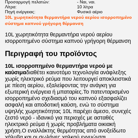
Προσαρμογή πελατών:
- Ναι, ναι.
Λίτρα:
10 λίτρα
Πηγή ενέργειας:
Φυσικό αέριο
10L χωρητικότητα θερμαντήρα νερού αερίου ισορροπημένο
σύστημα καπνού γρήγορη θέρμανση
10L χωρητικότητα θερμαντήρα νερού αερίου
ισορροπημένο σύστημα καπνού γρήγορη θέρμανση
Περιγραφή του προϊόντος
10L ισορροπημένο θερμαντήρα νερού με
καύσιμα
διαθέτει καινοτόμο τεχνολογία ανάφλεξης
χωρίς ηλεκτρικό ρεύμα που λειτουργεί αποκλειστικά
με πίεση αερίου, εξαλείφοντας την ανάγκη για
εξωτερική ενέργεια ή μπαταρίες.Το πατενταρισμένο
ισορροπημένο σχεδιασμό του καπνού εξασφαλίζει
ασφαλή και αποδοτική καύση, ενώ το σύστημα
υψηλής χωρητικότητας 10L παρέχει άμεσο, συνεχές
ζεστό νερό - ιδανικό για περιοχές με ασταθές
ηλεκτρικό ρεύμα ή χωρίς προβλήματα οικιακή
χρήση.Ο εναλλάκτης θερμότητας από ανοξείδωτο
χάλυβα και οι σωλήνες χαλκού εγγυώνται