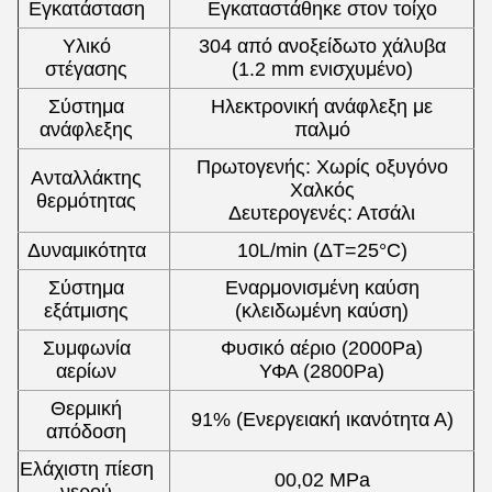
Εγκατάσταση
Εγκαταστάθηκε στον τοίχο
Υλικό
304 από ανοξείδωτο χάλυβα
στέγασης
(1.2 mm ενισχυμένο)
Σύστημα
Ηλεκτρονική ανάφλεξη με
ανάφλεξης
παλμό
Πρωτογενής: Χωρίς οξυγόνο
Ανταλλάκτης
Χαλκός
θερμότητας
Δευτερογενές: Ατσάλι
Δυναμικότητα
10L/min (ΔT=25°C)
Σύστημα
Εναρμονισμένη καύση
εξάτμισης
(κλειδωμένη καύση)
Συμφωνία
Φυσικό αέριο (2000Pa)
αερίων
ΥΦΑ (2800Pa)
Θερμική
91% (Ενεργειακή ικανότητα Α)
απόδοση
Ελάχιστη πίεση
00,02 MPa