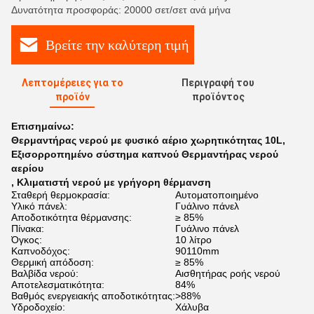
Δυνατότητα προσφοράς: 20000 σετ/σετ ανά μήνα
Βρείτε την καλύτερη τιμή
Λεπτομέρειες για το
Περιγραφή του
προϊόν
προϊόντος
Επισημαίνω:
Θερμαντήρας νερού με φυσικό αέριο χωρητικότητας 10L
,
Εξισορροπημένο σύστημα καπνού Θερμαντήρας νερού
αερίου
,
Κλιματιστή νερού με γρήγορη θέρμανση
Σταθερή θερμοκρασία:
Αυτοματοποιημένο
Υλικό πάνελ:
Γυάλινο πάνελ
Αποδοτικότητα θέρμανσης:
≥ 85%
Πίνακα:
Γυάλινο πάνελ
Όγκος:
10 λίτρο
Καπνοδόχος:
90110mm
Θερμική απόδοση:
≥ 85%
Βαλβίδα νερού:
Αισθητήρας ροής νερού
Αποτελεσματικότητα:
84%
Βαθμός ενεργειακής αποδοτικότητας:
>88%
Υδροδοχείο:
Χάλυβα