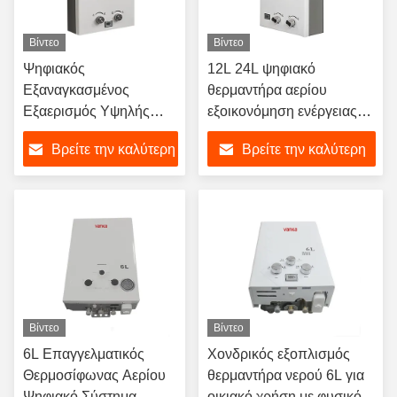
Βίντεο
Βίντεο
Ψηφιακός
12L 24L ψηφιακό
Εξαναγκασμένος
θερμαντήρα αερίου
Εξαερισμός Υψηλής
εξοικονόμηση ενέργειας
Απόδοσης Σύστημα
αναγκαστική εξάτμιση
Βρείτε την καλύτερη
Βρείτε την καλύτερη
Ηλεκτρονικής
ήσυχη ασφαλή λειτουργία
Ανάφλεξης
τιμή
τιμή
Θερμοσίφωνα Αερίου
Βίντεο
Βίντεο
6L Επαγγελματικός
Χονδρικός εξοπλισμός
Θερμοσίφωνας Αερίου
θερμαντήρα νερού 6L για
Ψηφιακό Σύστημα
οικιακό χρήση με φυσικό