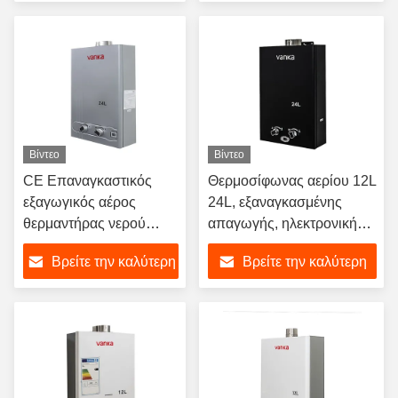
τιμή
τιμή
Βίντεο
Βίντεο
CE Επαναγκαστικός
Θερμοσίφωνας αερίου 12L
εξαγωγικός αέρος
24L, εξαναγκασμένης
θερμαντήρας νερού
απαγωγής, ηλεκτρονικής
Αθόρυβη λειτουργία
ανάφλεξης, αθόρυβος,
Βρείτε την καλύτερη
Βρείτε την καλύτερη
Μόνιμη θερμοκρασία
σχεδιασμός
Ηλεκτρονική ανάφλεξη
εξοικονόμησης ενέργειας
τιμή
τιμή