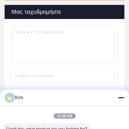
Μας ταχυδρομήστε
Kris
Στείλετε
11:06 AM
Good day, what product are you looking for?