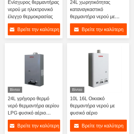
Ενίσχυρος θερμαντήρας
24L χωρητικότητας
νερού με ηλεκτρονικό
καταναγκαστικό
έλεγχο θερμοκρασίας
θερμαντήρα νερού με
ηλεκτρονική ανάφλεξη για
Βρείτε την καλύτερη
Βρείτε την καλύτερη
ασφαλές και αποδοτικό
ζεστό νερό
τιμή
τιμή
Βίντεο
Βίντεο
24L γρήγορο θερμό
10L 16L Οικιακό
νερό θερμαντήρα αερίου
θερμαντήρα νερού με
LPG φυσικό αέριο
φυσικό αέριο
φορητό έξυπνο έλεγχο
Βρείτε την καλύτερη
Βρείτε την καλύτερη
θερμοκρασίας