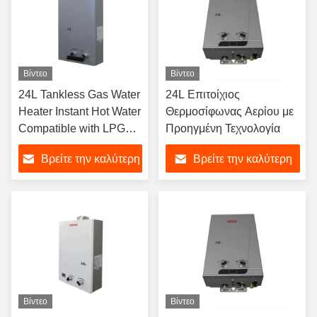
Βίντεο
Βίντεο
24L Tankless Gas Water
24L Επιτοίχιος
Heater Instant Hot Water
Θερμοσίφωνας Αερίου με
Compatible with LPG
Προηγμένη Τεχνολογία
and Natural Gas
Βρείτε την καλύτερη
Βρείτε την καλύτερη
Portable Design High
Efficiency
τιμή
τιμή
Βίντεο
Βίντεο