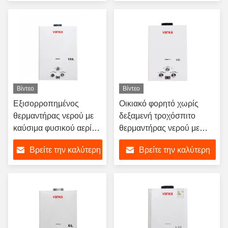
τιμή
τιμή
Βίντεο
Βίντεο
Εξισορροπημένος
Οικιακό φορητό χωρίς
θερμαντήρας νερού με
δεξαμενή τροχόσπιτο
καύσιμα φυσικού αερίου
θερμαντήρας νερού με
16L
φυσικό αέριο άμεσο ντους
Βρείτε την καλύτερη
Βρείτε την καλύτερη
θερμαντήρας νερού με
φυσικό αέριο
τιμή
τιμή