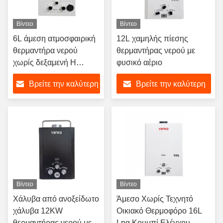
Βίντεο
Βίντεο
6L άμεση ατμοσφαιρική
12L χαμηλής πίεσης
θερμαντήρα νερού
θερμαντήρας νερού με
χωρίς δεξαμενή Η
φυσικό αέριο
ανάφλεξη λειτουργεί με
Βρείτε την καλύτερη
Βρείτε την καλύτερη
μπαταρία
τιμή
τιμή
Βίντεο
Βίντεο
Χάλυβα από ανοξείδωτο
Άμεσο Χωρίς Τεχνητό
χάλυβα 12KW
Οικιακό Θερμοφόρο 16L
θερμαντήρας νερού με
Lpg Κουμπί Ελέγχου