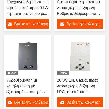
Σύγχρονος θερμαντήρας
Αμεσό αέριο θερμαντήρα
νερού με καύσιμα 20 kW
νερού χωρίς δεξαμενή
θερμαντήρας νερού με
Ρυθμίστε θερμοκρασία
LPG με φυσικό αέριο
12L τοίχωμα θερμαντήρα
Βρείτε την καλύτερη
Βρείτε την καλύτερη
νερού με αέριο
τιμή
τιμή
Βίντεο
Βίντεο
Υδροθέρμανση με
20KW 10L θερμαντήρας
χαμηλή πίεση με
νερού χωρίς δεξαμενή
εξαερισμό καυσαερίων
LPG με αυτόματη
ανάφλεξη ηλεκτρικού
Βρείτε την καλύτερη
Βρείτε την καλύτερη
παλμού για ντους