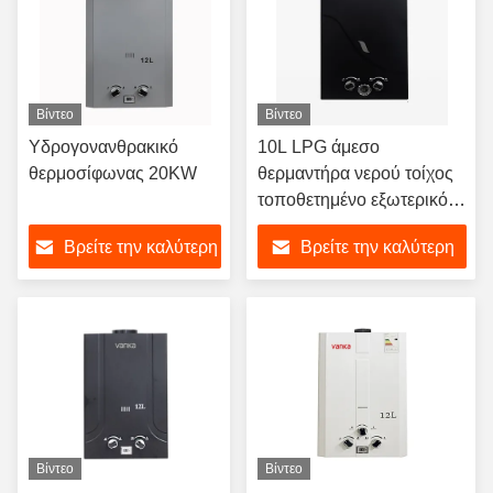
Βίντεο
Βίντεο
Υδρογονανθρακικό
10L LPG άμεσο
θερμοσίφωνας 20KW
θερμαντήρα νερού τοίχος
τοποθετημένο εξωτερικό
φυσικό αέριο θερμαντήρα
Βρείτε την καλύτερη
Βρείτε την καλύτερη
νερού χωρίς δεξαμενή
τιμή
τιμή
Βίντεο
Βίντεο