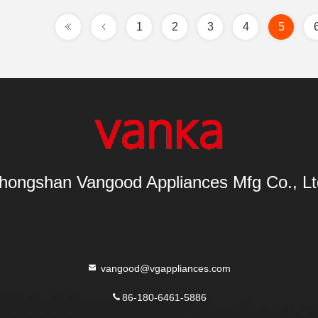
1
2
3
4
5
hongshan Vangood Appliances Mfg Co., Lt
vangood@vgappliances.com
86-180-6461-5886