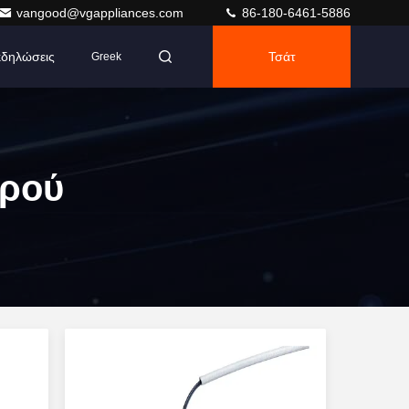
vangood@vgappliances.com
86-180-6461-5886
δηλώσεις
Τσάτ
Greek
ερού