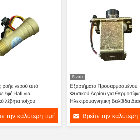
Βίντεο
ς ροής νερού από
Εξαρτήματα Προσαρμοσμένου
ε εφέ Hall για
Φυσικού Αερίου για Θερμοσίφω
κό λέβητα τοίχου
Ηλεκτρομαγνητική Βαλβίδα Δι
με Ενσωματωμένη Βαλβίδα
τε την καλύτερη τιμή
Βρείτε την καλύτερη 
Ασφαλείας