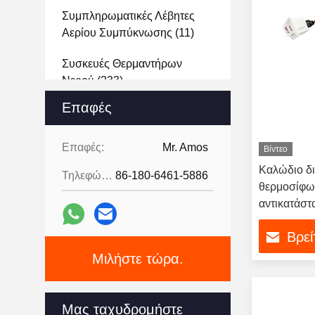
Συμπληρωματικές Λέβητες
Αερίου Συμπύκνωσης
(11)
Συσκευές Θερμαντήρων
Νερού
(233)
Επαφές
Συσκευές Για Λέβητες Αερίου
(79)
Επαφές:
Mr. Amos
Βίντεο
Εξαρτήματα Σομπών Αερίου
Καλώδιο δι
Τηλεφώνημα:
86-180-6461-5886
(102)
θερμοσίφω
αντικατάστ
Ηλεκτρικός Θερμοσίφωνας
(21)
Βρεί
Συσκευές Οικιακής Συσκευής
Μιλήστε τώρα.
(13)
Φούρνος Αερίου Από
Μας ταχυδρομήστε