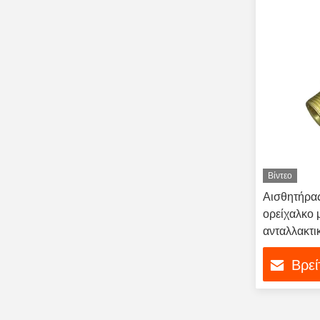
Βίντεο
Αισθητήρα
ορείχαλκο μ
ανταλλακτι
Βρεί