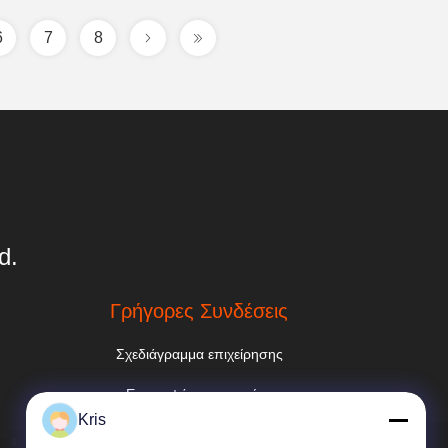
6
7
8
d.
Γρήγορες Συνδέσεις
Σχεδιάγραμμα επιχείρησης
Επισκεψή εργοστασίου
Kris
Έλεγχος ποιότητας