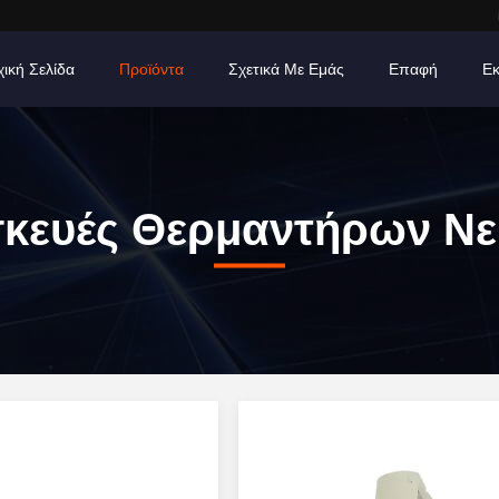
χική Σελίδα
Προϊόντα
Σχετικά Με Εμάς
Επαφή
Εκ
κευές Θερμαντήρων Ν