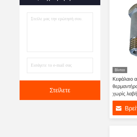
Θερμαινόμενο Γυαλί
(13)
Ηλεκτρική Σόμπα Στο Σπίτι
(3)
Βίντεο
Κεφάλαιο α
θερμαντήρα
Στείλετε
χωρίς λαβ
Βρεί