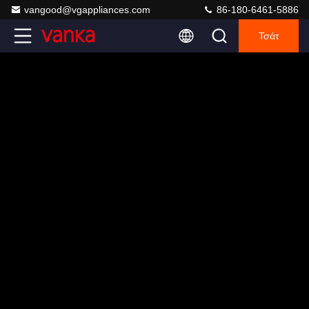
vangood@vgappliances.com
86-180-6461-5886
Τσάτ