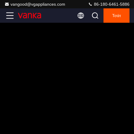
vangood@vgappliances.com
86-180-6461-5886
Τσάτ