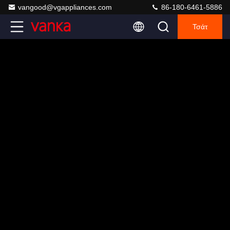
vangood@vgappliances.com
86-180-6461-5886
Τσάτ