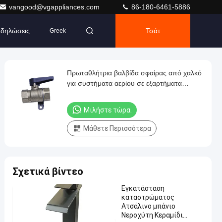
vangood@vgappliances.com
86-180-6461-5886
δηλώσεις
Τσάτ
Greek
Πρωταθλήτρια βαλβίδα σφαίρας από χαλκό
για συστήματα αερίου σε εξαρτήματα
οικιακών συσκευών
Μιλήστε τώρα.
Μάθετε Περισσότερα
Σχετικά βίντεο
Εγκατάσταση
καταστρώματος
Ατσάλινο μπάνιο
Νεροχύτη Κεραμίδι