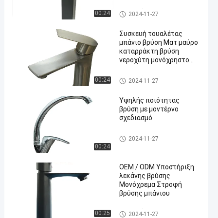
κρύου και ζεστού νερού
Συσκευές οικιακής συσκευή
00:24
2024-11-27
ς
Συσκευή τουαλέτας
μπάνιο βρύση Ματ μαύρο
καταρράκτη βρύση
νεροχύτη μονόχρηστο
λαβή
Συσκευές οικιακής συσκευή
00:24
2024-11-27
ς
Υψηλής ποιότητας
βρύση με μοντέρνο
σχεδιασμό
Συσκευές οικιακής συσκευή
2024-11-27
ς
00:24
OEM / ODM Υποστήριξη
λεκάνης βρύσης
Μονόχρεμα Στροφή
βρύσης μπάνιου
Συσκευές οικιακής συσκευή
00:25
2024-11-27