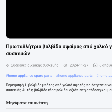
Πρωταθλήτρια βαλβίδα σφαίρας από χαλκό γ
συσκευών
Συσκευές οικιακής συσκευής
2024-11-27
6 απόψ
#
home appliance spare parts
#
home appliance parts
#
home ap
Περιγραφή: Η βαλβίδα μπάλας από χαλκό υψηλής ποιότητας είναι
συσκευές.Αυτή η βαλβίδα εξασφαλίζει αξιόπιστη απόδοση και μακ
Μηνύματα επισκέπτη