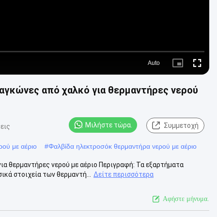
Auto
Picture-
Fullscre
in-
Picture
αγκώνες από χαλκό για θερμαντήρες νερού
Μιλήστε τώρα.
Συμμετοχή
εις
ρού με αέριο
#
Φαλβίδα ηλεκτροσόκ θερμαντήρα νερού με αέριο
ια θερμαντήρες νερού με αέριο Περιγραφή: Τα εξαρτήματα
ικά στοιχεία των θερμαντή...
Δείτε περισσότερα
Αφήστε μήνυμα.