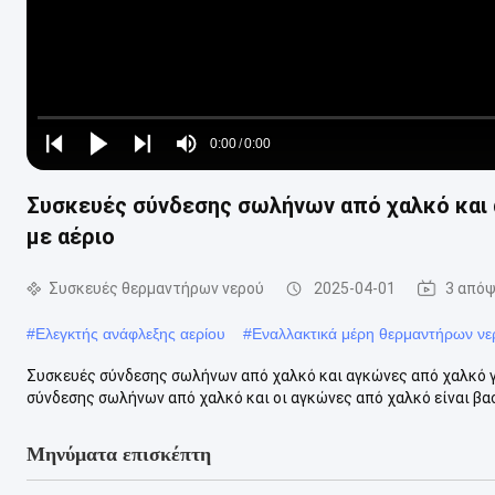
Loaded
:
0%
0:00
/
0:00
Play
Play
Play
Mute
Current
Duration
next
next
Συσκευές σύνδεσης σωλήνων από χαλκό και 
Time
με αέριο
Συσκευές θερμαντήρων νερού
2025-04-01
3 απόψ
#
Ελεγκτής ανάφλεξης αερίου
#
Εναλλακτικά μέρη θερμαντήρων νε
Συσκευές σύνδεσης σωλήνων από χαλκό και αγκώνες από χαλκό γ
σύνδεσης σωλήνων από χαλκό και οι αγκώνες από χαλκό είναι βασ
Μηνύματα επισκέπτη