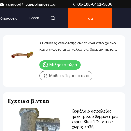
vangood@vgappliances.com
86-180-6461-5886
δηλώσεις
Τσάτ
Greek
Συσκευές σύνδεσης σωλήνων από χαλκό
και αγκώνες από χαλκό για θερμαντήρες
νερού με αέριο
Μιλήστε τώρα.
Μάθετε Περισσότερα
Σχετικά βίντεο
Κεφάλαιο ασφαλείας
ηλεκτρικού θερμαντήρα
νερού 8bar 1/2 ίντσες
χωρίς λαβή