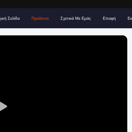
χική Σελίδα
Προϊόντα
Σχετικά Με Εμάς
Επαφή
Εκ
Play
Video