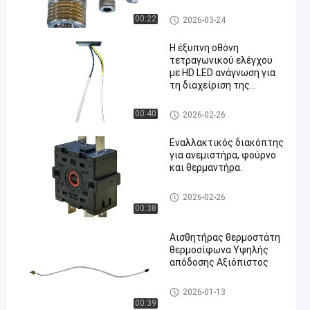
Συσκευές θερμαντήρων νερ
00:22
2026-03-24
ού
Η έξυπνη οθόνη
τετραγωνικού ελέγχου
με HD LED ανάγνωση για
τη διαχείριση της
en
θερμοκρασίας
θερμαντήρα νερού
Συσκευές θερμαντήρων νερ
00:40
2026-02-26
ού
Εναλλακτικός διακόπτης
για ανεμιστήρα, φούρνο
και θερμαντήρα.
Συσκευές θερμαντήρων νερ
2026-02-26
ού
00:38
Αισθητήρας θερμοστάτη
θερμοσίφωνα Υψηλής
απόδοσης Αξιόπιστος
Συσκευές θερμαντήρων νερ
2026-01-13
ού
00:39