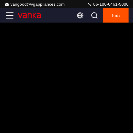
vangood@vgappliances.com
86-180-6461-5886
Τσάτ