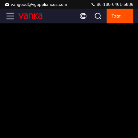
vangood@vgappliances.com
86-180-6461-5886
Τσάτ