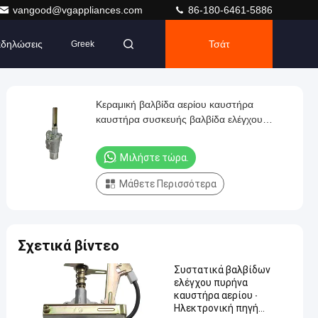
vangood@vgappliances.com
86-180-6461-5886
δηλώσεις
Τσάτ
Greek
Κεραμική βαλβίδα αερίου καυστήρα
καυστήρα συσκευής βαλβίδα ελέγχου
αερίου
Μιλήστε τώρα.
Μάθετε Περισσότερα
Σχετικά βίντεο
Συστατικά βαλβίδων
ελέγχου πυρήνα
καυστήρα αερίου ∙
Ηλεκτρονική πηγή