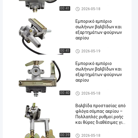
εργοστασίου με ευέλικτη
διαμόρφωση
εξαρτήματα σομπών αερίου
00:41
2026-05-18
παραμέτρων
Εμπορικό εμπόριο
σωλήνων βαλβίδων και
εξαρτημάτων φούρνων
αερίου
en
εξαρτήματα σομπών αερίου
00:41
2026-05-19
Εμπορικό εμπόριο
σωλήνων βαλβίδων και
εξαρτημάτων φούρνων
αερίου
εξαρτήματα σομπών αερίου
00:40
2026-05-18
Βαλβίδα προστασίας από
φλόγα σόμπας αερίου –
Πολλαπλές ρυθμοί ροής
και θύρες διαθέσιμες για
παραγωγή κατά
παραγγελία
εξαρτήματα σομπών αερίου
00:39
2026-05-18