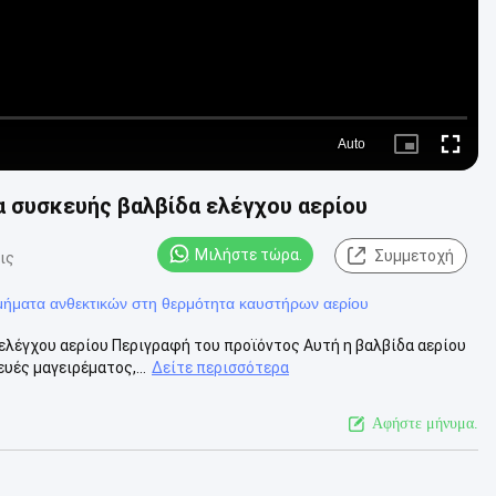
Auto
Picture-
Fullscre
in-
Picture
α συσκευής βαλβίδα ελέγχου αερίου
Μιλήστε τώρα.
Συμμετοχή
ις
μήματα ανθεκτικών στη θερμότητα καυστήρων αερίου
ελέγχου αερίου Περιγραφή του προϊόντος Αυτή η βαλβίδα αερίου
υές μαγειρέματος,...
Δείτε περισσότερα
Αφήστε μήνυμα.