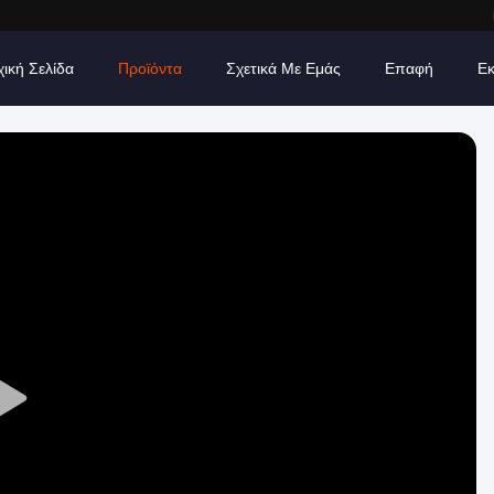
χική Σελίδα
Προϊόντα
Σχετικά Με Εμάς
Επαφή
Εκ
Play
Video