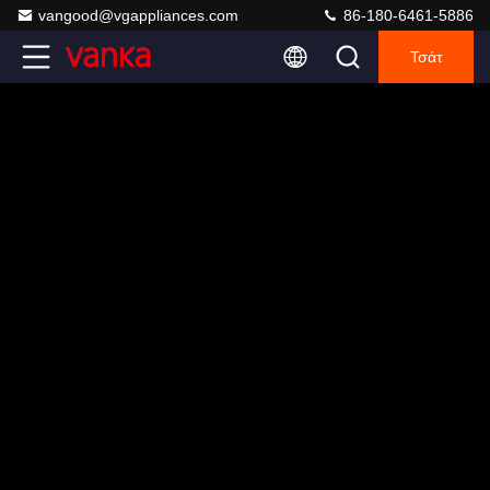
vangood@vgappliances.com
86-180-6461-5886
Τσάτ