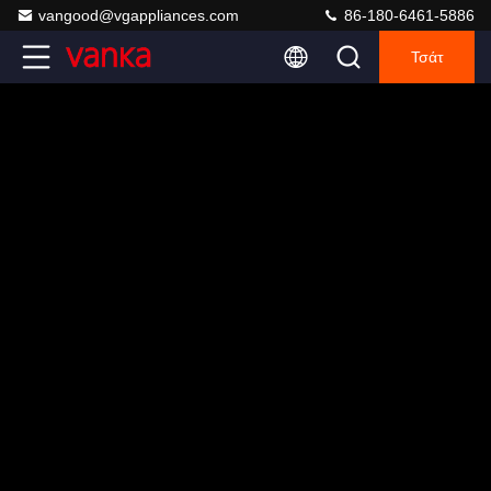
vangood@vgappliances.com
86-180-6461-5886
Τσάτ