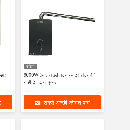
वीडियो
टडोर
6000W टैंकलेस इलेक्ट्रिक वाटर हीटर तेजी
से हीटिंग ऊर्जा कुशल
ं
सबसे अच्छी कीमत पाएं