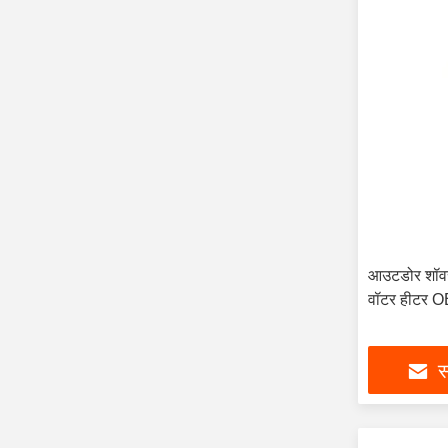
आउटडोर शॉवर 
वॉटर हीटर
स