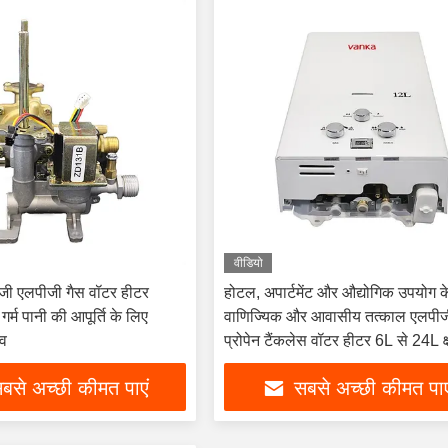
वीडियो
जी एलपीजी गैस वॉटर हीटर
होटल, अपार्टमेंट और औद्योगिक उपयोग क
गर्म पानी की आपूर्ति के लिए
वाणिज्यिक और आवासीय तत्काल एलपी
्व
प्रोपेन टैंकलेस वॉटर हीटर 6L से 24L क
रेंज
बसे अच्छी कीमत पाएं
सबसे अच्छी कीमत पाए