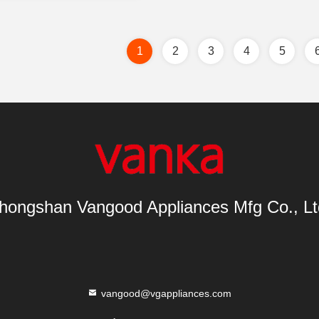
1
2
3
4
5
hongshan Vangood Appliances Mfg Co., Lt
vangood@vgappliances.com