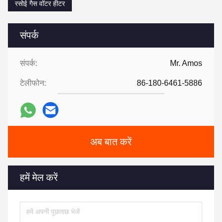
रसोई गैस वॉटर हीटर
संपर्क
संपर्क:
Mr. Amos
टेलीफोन:
86-180-6461-5886
अब बात करें
हमें मेल करें