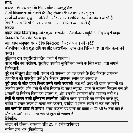
लाभः
बाथरूम की स्थापना के लिए पर्यावरण-अनुकूलित
सीओ विषाक्तता को रोकने के लिए निकास गैस-डबल पाइपलाइन
ऊर्जा की बचत-बुद्धिमान परिवर्तन और उन्नयन अधिक ऊर्जा की बचत करते हैं
टेम्परिंग-आप किसी भी समय तापमान समायोजित कर सकते हैं
विवरण:
दोहरी पाइप डिजाइनः
इनडोर शून्य उत्सर्जन, ऑक्सीजन आपूर्ति के लिए बाहरी पाइप,
निकास के लिए आंतरिक पाइप।
जल वाष्प अनुपात का सटीक नियंत्रण
: स्थिर तापमान की गारंटी।
ऑक्सीजन रहित शुद्ध तांबे का हीट एक्सचेंजर
: उच्च ताप विनिमय दक्षता और ऊर्जा की
बचत।
बुद्धिमान टच स्क्रीन
संचालित करने में आसान।
पावर-ऑन स्व-परीक्षण
: सुरक्षित उपयोग सुनिश्चित करने के लिए स्वतः पता लगाने।
विशेषताएं:
पूरे घर में शून्य ठंडा पानी
: स्नान की समस्या को हल करने के लिए निरंतर तापमान
एल्गोरिथ्म को अपग्रेड करें और निरंतर तापमान स्नान का आनंद लें।
पूरी तरह से सील दहन स्थिर करने वाली प्रणाली
: एक नई तरह की दहन प्रणाली का
उपयोग करके, शीर्ष पंखे से सीधे निकास के साथ संयुक्त, दहन से उत्पन्न निकास गैस को
आसानी से निर्वहन किया जा सकता है, और इनडोर स्थापना कोई समस्या नहीं है।
तेज़ी से जलने वाली इग्निशन तकनीक
: खंडित दहन प्रणाली का उपयोग करते हुए,
गर्मियों में स्नान करने से त्वचा नहीं जलेगी, सर्दियों में स्नान करने से ठंड नहीं लगेगी।
कम पानी के दबाव से प्रारंभ
: उच्च मंजिलों पर पानी का दबाव 0.02MPa तक कम है,
और यह अभी भी सामान्य रूप से शुरू हो सकता है।
विनिर्देशः
लीटर की संख्या (तापमान वृद्धि 25K) (किग्रा/मिनट)
नामित ताप भार (किलोवाट)