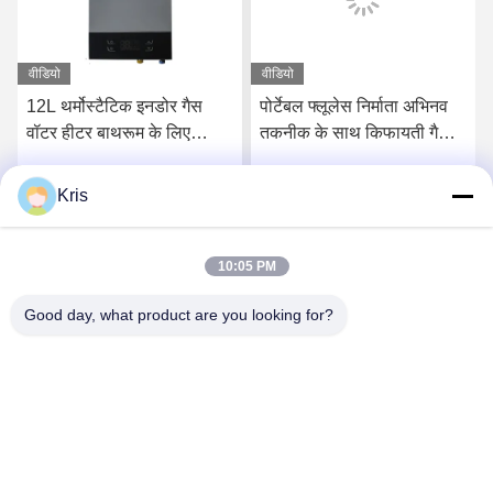
वीडियो
वीडियो
12L थर्मोस्टैटिक इनडोर गैस
पोर्टेबल फ्लूलेस निर्माता अभिनव
वॉटर हीटर बाथरूम के लिए
तकनीक के साथ किफायती गैस
स्वचालित तापमान नियंत्रण
वॉटर हीटर
Kris
सबसे अच्छी कीमत पाएं
सबसे अच्छी कीमत पाएं
10:05 PM
Good day, what product are you looking for?
Zhongshan Vangood Appliances Mfg Co., Ltd.
vangood@vgappliances.com
86-180-6461-5886