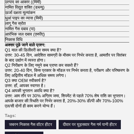
उत्पाद का आकार ((मिमी)
नामित विद्युत शक्ति (डब्ल्यू)
ऊर्जा दक्षता मूल्यांकन
धुआं पाइप का व्यास (मिमी)
लागू गैस स्रोत
नामित गैस दबाव (पा)
आरंभिक जल दबाव (एमपीए)
निकास विधि
अक्सर पूछे जाने वाले प्रश्न:
Q1 माल की डिलीवरी का समय क्या है?
उत्तर: 30-45 दिन, आदेशित सामग्री के मौसम पर निर्भर करता है, आमतौर पर सितंबर
के बाद उद्योग में व्यस्त होगा।
Q2 निरीक्षण के लिए नमूने कब प्राप्त कर सकते हैं?
उत्तर: 20-40 दिन, किस प्रकार के मॉडल पर निर्भर करता है, परीक्षण और परिष्करण के
लिए अद्वितीय मॉडल में अधिक समय लगेगा।
Q3 क्या OEM स्वीकार्य है?
उत्तर: हाँ, आपका स्वागत है।
Q4 आपकी भुगतान अवधि क्या है?
उत्तर: आम तौर पर 30% अग्रिम जमा, शिपमेंट से पहले 70% शेष राशि का भुगतान।
आपके बाजार की स्थिति पर निर्भर करता है, 20%-30% डी/पी और 70%-100%
एल/सी दोनों ही काम करने योग्य हैं।
Tags:
जबरन निकास गैस वॉटर हीटर
दीवार पर घुड़सवार गैस गर्म पानी हीटर