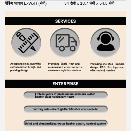
पैकिंग आयाम LxWxH (सेमी)
34 सेमी x 18.7 सेमी x 54.5 सेमी