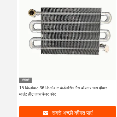
वीडियो
भट्ठी
15 किलोवाट 36 किलोवाट कंडेनसिंग गैस बॉयलर भाग दीवार
माउंट हीट एक्सचेंजर कोर
सबसे अच्छी कीमत पाएं