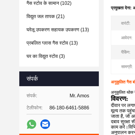
गैस स्टोव के सामान
(102)
प्रमुखता देना:
अ
विद्युत जल तापक
(21)
वारंटी:
घरेलू उपकरण सहायक उपकरण
(13)
आवेदन:
प्रबलित ग्लास गैस स्टोव
(13)
पैकिंग:
घर का विद्युत स्टोव
(3)
सामग्री:
संपर्क
अनुकूलित गैस बॉ
अनुकूलित थोक गैस
संपर्क:
Mr. Amos
विवरण:
दीवार पर लगाए
टेलीफोन:
86-180-6461-5886
मूल्य तक पहुं
जाता है, जो अ
दबाव सुरक्षा 
काम करे।विभिन
अनुपालन करन