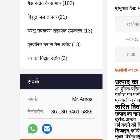
गैस स्टोव के सामान
(102)
प्रमुखता देना:
घ
विद्युत जल तापक
(21)
घर निर्मा
घरेलू उपकरण सहायक उपकरण
(13)
थर्मोस्टे
प्रबलित ग्लास गैस स्टोव
(13)
दक्षता:
घर का विद्युत स्टोव
(3)
एलपीजी कस्टम शॉ
संपर्क
उत्पाद का 
आधुनिक परिवा
पर्याप्त गर्
संपर्क:
Mr. Amos
प्रणाली न के
त्वरित वि
टेलीफोन:
86-180-6461-5886
उत्पाद का नाम
ब्रांडः
वान्का
गर्म करने की व
डिजाइनः
कॉम्
मुख्य विशेषताएं