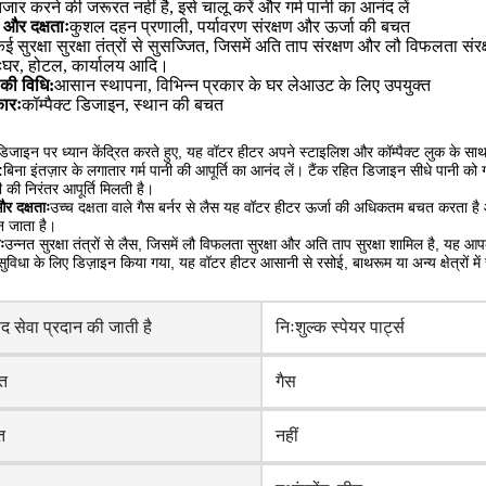
तजार करने की जरूरत नहीं है, इसे चालू करें और गर्म पानी का आनंद लें
 और दक्षताः
कुशल दहन प्रणाली, पर्यावरण संरक्षण और ऊर्जा की बचत
ई सुरक्षा सुरक्षा तंत्रों से सुसज्जित, जिसमें अति ताप संरक्षण और लौ विफलता संर
ः
घर, होटल, कार्यालय आदि।
 की विधि:
आसान स्थापना, विभिन्न प्रकार के घर लेआउट के लिए उपयुक्त
ारः
कॉम्पैक्ट डिजाइन, स्थान की बचत
य डिजाइन पर ध्यान केंद्रित करते हुए, यह वॉटर हीटर अपने स्टाइलिश और कॉम्पैक्ट लुक के सा
:
बिना इंतज़ार के लगातार गर्म पानी की आपूर्ति का आनंद लें। टैंक रहित डिजाइन सीधे पानी को
ी की निरंतर आपूर्ति मिलती है।
र दक्षताः
उच्च दक्षता वाले गैस बर्नर से लैस यह वॉटर हीटर ऊर्जा की अधिकतम बचत करता है
न जाता है।
ः
उन्नत सुरक्षा तंत्रों से लैस, जिसमें लौ विफलता सुरक्षा और अति ताप सुरक्षा शामिल है, य
सुविधा के लिए डिज़ाइन किया गया, यह वॉटर हीटर आसानी से रसोई, बाथरूम या अन्य क्षेत्रों मे
ाद सेवा प्रदान की जाती है
निःशुल्क स्पेयर पार्ट्स
ोत
गैस
त
नहीं