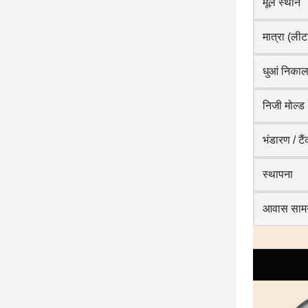
मूल स्थान
मात्रा (लीट
धुआं निकाल
निजी मोल्ड
भंडारण / टै
स्थापना
आवास सामग