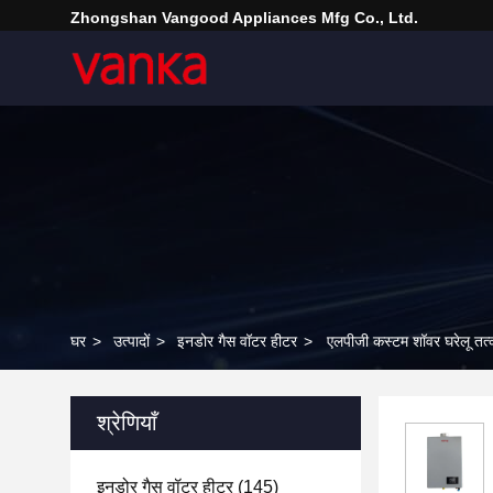
Zhongshan Vangood Appliances Mfg Co., Ltd.
घर
>
उत्पादों
>
इनडोर गैस वॉटर हीटर
>
एलपीजी कस्टम शॉवर घरेलू तत्का
श्रेणियाँ
इनडोर गैस वॉटर हीटर
(145)