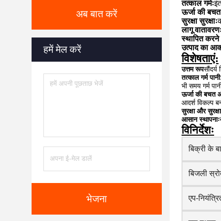
तत्काल गर्मः
इं
ऊर्जा की बचत
अब बात करें
सुरक्षा सुरक्षाः
क
लागू वातावरण
स्थापित करने
उत्पाद का आक
हमें मेल करें
विशेषताएं:
उत्तम रूप
सौंदर्
तत्काल गर्म पानी
भी समय गर्म पान
ऊर्जा की बचत औ
आदर्श विकल्प ब
सुरक्षा और सुरक्षा
आसान स्थापनाः
विनिर्देशः
बिक्री के ब
बिजली स्र
भेजना
एप-नियंत्रि