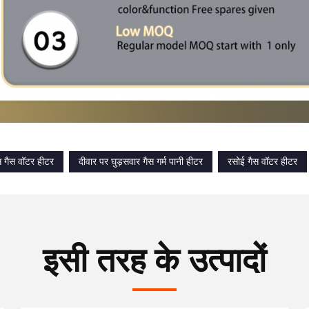
गैस वॉटर हीटर
दीवार पर घुड़सवार गैस गर्म पानी हीटर
रसोई गैस वॉटर हीटर
इसी तरह के उत्पादों