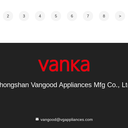
2
3
4
5
6
7
8
>
hongshan Vangood Appliances Mfg Co., Lt
vangood@vgappliances.com