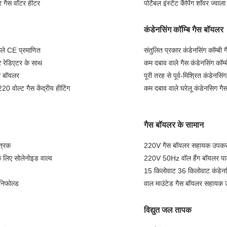
र गैस वॉटर हीटर
पोर्टेबल इंस्टेंट कैंपिंग शॉवर ज
कंडेनसिंग कॉम्बि गैस बॉयलर
्ले CE प्रमाणित
संतुलित प्रकार कंडेनसिंग कॉम्ब
र रेडिएटर के साथ
कम दबाव वाले गैस कंडेनसिंग कॉ
बी बॉयलर
पूरी तरह से पूर्व-मिश्रित कंडेन
 वोल्ट गैस केंद्रीय हीटिंग
कम दबाव वाले घरेलू कंडेनसिग गैस
गैस बॉयलर के सामान
त्रक
220V गैस बॉयलर सहायक उपकरण त
े लिए सोलेनोइड वाल्व
220V 50Hz वॉल हैंग बॉयलर पार्ट
15 किलोवाट 36 किलोवाट कंडेनसि
निफोल्ड
वाल माउंटेड गैस बॉयलर सहायक उ
विद्युत जल तापक