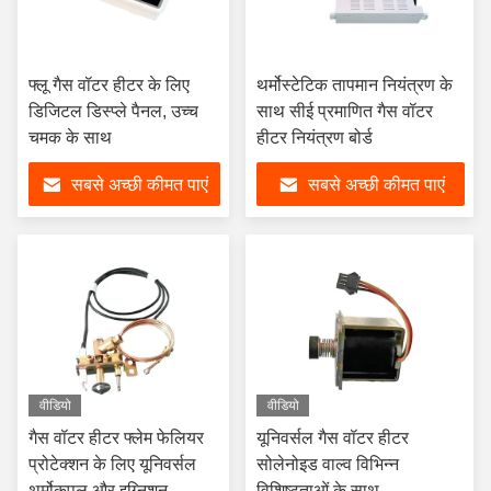
फ्लू गैस वॉटर हीटर के लिए
थर्मोस्टेटिक तापमान नियंत्रण के
डिजिटल डिस्प्ले पैनल, उच्च
साथ सीई प्रमाणित गैस वॉटर
चमक के साथ
हीटर नियंत्रण बोर्ड
सबसे अच्छी कीमत पाएं
सबसे अच्छी कीमत पाएं
वीडियो
वीडियो
गैस वॉटर हीटर फ्लेम फेलियर
यूनिवर्सल गैस वॉटर हीटर
प्रोटेक्शन के लिए यूनिवर्सल
सोलेनोइड वाल्व विभिन्न
थर्मोकपल और इग्निशन
विशिष्टताओं के साथ