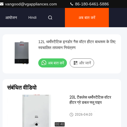
vangood@vgappliances.com
86-180-6461-5886
आयोजन
अब बात करें
Hindi
12L थर्मोस्टैटिक इनडोर गैस वॉटर हीटर बाथरूम के लिए
स्वचालित तापमान नियंत्रण
अब बात करें
और जानें
संबंधित वीडियो
20L टैंकलेस थर्मोस्टैटिक वॉटर
हीटर ग्रे डबल फ्लू पाइप
धुआं गैस के पानी के हीटर
2026-04-20
00:40