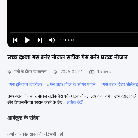
Loaded
:
0%
0:00
/
0:00
Play
Play
Play
Mute
Current
Duration
next
next
उच्च दक्षता गैस बर्नर नोजल सटीक गैस बर्नर घटक नोजल
Time
पानी के हीटर के सामान
2025-04-01
15 विचार
#
गैस इग्निशन कंट्रोलर
#
गैस वाटर हीटर के स्पेयर पार्ट्स
#
गैस वॉटर हीटर सोलेनोइ
उच्च दक्षता गैस बर्नर नोजल सटीक गैस बर्नर घटक नोजल उत्पाद का वर्णन उच्च दक्षता वाले
और विश्वसनीयता प्रदान करने के लिए...
अधिक देखें
आगंतुक के संदेश
अभी तक कोई सार्वजनिक टिप्पणी नहीं