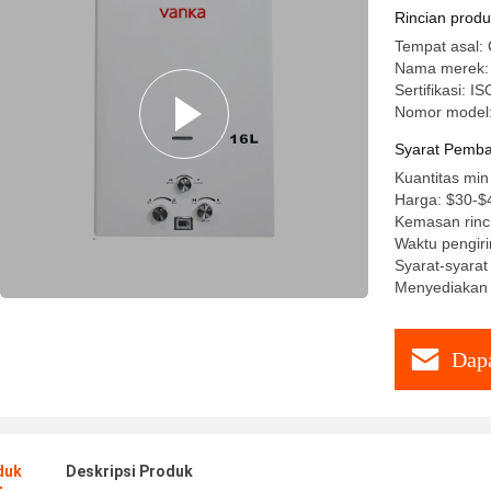
Rincian prod
Tempat asal: 
Nama merek:
Sertifikasi:
Nomor model
Syarat Pemba
Kuantitas min
Harga: $30-$
Kemasan rinc
Waktu pengiri
Syarat-syara
Menyediakan 
Dapa
duk
Deskripsi Produk