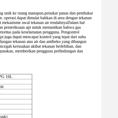
ng unik ke ruang manapun.penukar panas dan pembakar
. operasi dapat dimulai bahkan di area dengan tekanan
rkat mekanisme awal tekanan air rendahnyaDalam hal
dan pemeriksaan api untuk memastikan bahwa gas
prioritas pada keselamatan pengguna. Pengontrol
pi juga dapat mencapai kontrol yang tepat dari suhu
indungan tekanan atas air dan antibeku yang dibangun
cegah kerusakan akibat tekanan berlebihan, dan
igunakan, memberikan pengguna perlindungan dan
LPG 16L
nit
asuk)