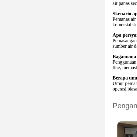
air panas se
Skenario a
Pemanas air
komersial sk
Apa persyar
Pemasangan 
sumber air d
Bagaimana 
Penggunaan 
flue, memas
Berapa umu
Umur pemanas
operasi.bias
Pengan