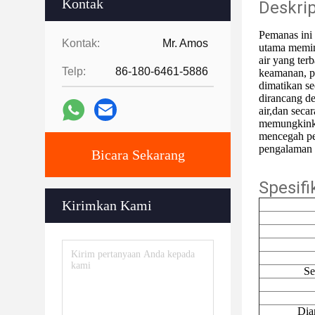
Kontak
Deskri
Pemanas ini
Kontak:
Mr. Amos
utama memini
air yang ter
Telp:
86-180-6461-5886
keamanan, p
dimatikan se
dirancang de
air,dan seca
memungkinka
mencegah pe
pengalaman 
Bicara Sekarang
Spesifi
Kirimkan Kami
Se
Dia