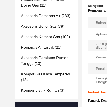
Boiler Gas
(11)
Menyoroti:
Pemanas ai
Aksesoris Pemanas Air
(233)
Bahan 
Aksesoris Boiler Gas
(79)
Aplikas
Aksesoris Kompor Gas
(102)
Jenis 
Pemanas Air Listrik
(21)
diguna
Warna:
Aksesoris Peralatan Rumah
Tangga
(13)
Penuka
Kompor Gas Kaca Tempered
Peringk
(13)
Energi:
Kompor Listrik Rumah
(3)
Instant Ta
Pemasok Domes