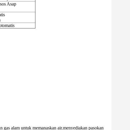
sos Asap
tis
n
otomatis
an gas alam untuk memanaskan air.menyediakan pasokan