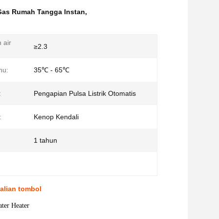
Gas Rumah Tangga Instan
,
 air
≥2.3
hu:
35℃ - 65℃
:
Pengapian Pulsa Listrik Otomatis
:
Kenop Kendali
1 tahun
alian tombol
ater Heater