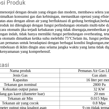
psi Produk
 menonjol dengan desain yang elegan dan modern, membawa selera ya
malkan konsumsi gas dan kebisingan, memastikan operasi yang efisien
batas atau dengan aliran air yang berfluktuasi di gedung bertingkat,be
roduk ini dilengkapi dengan fungsi perlindungan otomatis multi-tube 
cara otomatis jika terjadi kebakaran yang tidak disengaja,memberikan 
ngan indah, tidak hanya memiliki fungsi perlindungan overheating, teta
ra otomatis dimatikan ketika suhu melebihi 75°CSelain itu, fungsi perl
n pemanas untuk beradaptasi dengan berbagai kondisi lingkungan,men
mbekuan di iklim dingin atau selama jangka waktu yang lama tidak d
kenyamanan yang komprehensif.
kasi
Nama produk
Pemanas Air Gas 
Jenis Gas
Gas alam
Kapasitas
16 liter per me
Tekanan gas nominal
2800 Pa
Kekuatan output panas
32 KW
lang gas karet (diameter luar)
20 mm
Tekanan air Min
0.015 Mpa
Tekanan air yang cocok
0.8 Mpa
meter output pipa knalpot asap
9 cm (tidak term