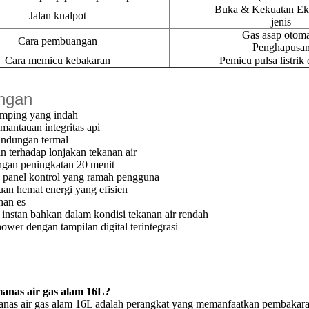
Buka & Kekuatan Ek
Jalan knalpot
jenis
Gas asap otoma
Cara pembuangan
Penghapusa
Cara memicu kebakaran
Pemicu pulsa listrik 
ngan
amping yang indah
mantauan integritas api
lindungan termal
n terhadap lonjakan tekanan air
ngan peningkatan 20 menit
k panel kontrol yang ramah pengguna
n hemat energi yang efisien
han es
i instan bahkan dalam kondisi tekanan air rendah
ower dengan tampilan digital terintegrasi
anas air gas alam 16L?
nas air gas alam 16L adalah perangkat yang memanfaatkan pembakar