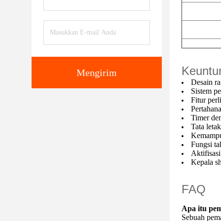
Keuntu
Mengirim
Desain r
Sistem pe
Fitur per
Pertahana
Timer de
Tata leta
Kemampua
Fungsi ta
Aktifisas
Kepala sh
FAQ
Apa itu pem
Sebuah pema