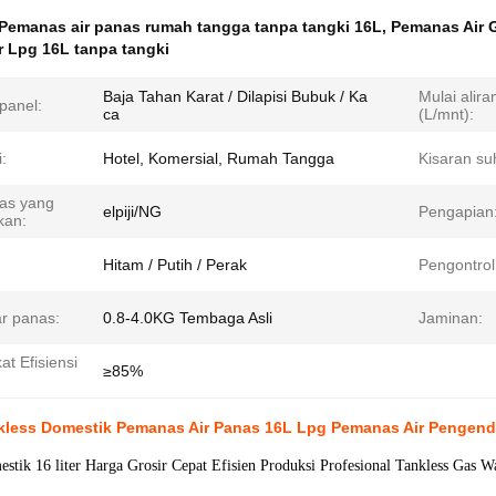
Pemanas air panas rumah tangga tanpa tangki 16L
,
Pemanas Air 
r Lpg 16L tanpa tangki
Baja Tahan Karat / Dilapisi Bubuk / Ka
Mulai aliran
panel:
ca
(L/mnt):
i:
Hotel, Komersial, Rumah Tangga
Kisaran su
gas yang
elpiji/NG
Pengapian
kan:
Hitam / Putih / Perak
Pengontrol
r panas:
0.8-4.0KG Tembaga Asli
Jaminan:
at Efisiensi
≥85%
nkless Domestik Pemanas Air Panas 16L Lpg Pemanas Air Pengend
tik 16 liter Harga Grosir Cepat Efisien Produksi Profesional Tankless Gas W