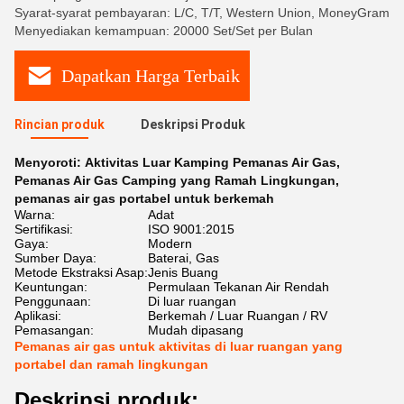
Syarat-syarat pembayaran: L/C, T/T, Western Union, MoneyGram
Menyediakan kemampuan: 20000 Set/Set per Bulan
Dapatkan Harga Terbaik
Rincian produk
Deskripsi Produk
Menyoroti:
Aktivitas Luar Kamping Pemanas Air Gas
,
Pemanas Air Gas Camping yang Ramah Lingkungan
,
pemanas air gas portabel untuk berkemah
Warna:
Adat
Sertifikasi:
ISO 9001:2015
Gaya:
Modern
Sumber Daya:
Baterai, Gas
Metode Ekstraksi Asap:
Jenis Buang
Keuntungan:
Permulaan Tekanan Air Rendah
Penggunaan:
Di luar ruangan
Aplikasi:
Berkemah / Luar Ruangan / RV
Pemasangan:
Mudah dipasang
Pemanas air gas untuk aktivitas di luar ruangan yang
portabel dan ramah lingkungan
Deskripsi produk: