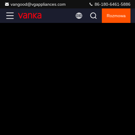
vangood@vgappliances.com
86-180-6461-5886
Rozmowa