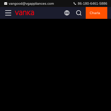
vangood@vgappliances.com
86-180-6461-5886
Charla