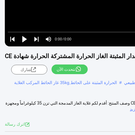
Loaded
:
0%
0:00
/
0:00
Play
Play
Play
Mute
Current
Duration
next
next
Time
نتحدث الآن
شارك
لطبيعي
#
الحرارة المثبتة على الحائط,35kg غاز الحائط المركب الغلاية
طلاء مسحوق 35kg غاز الحرارة المشتركة مع الحرارة الجدارية مثبتة شهادة CE وصف المنتج: أقدم لكم غلاية الغاز المدمجة التي تزن 35 كيلوغراماً ومجهزة
يد
اترك رسالة