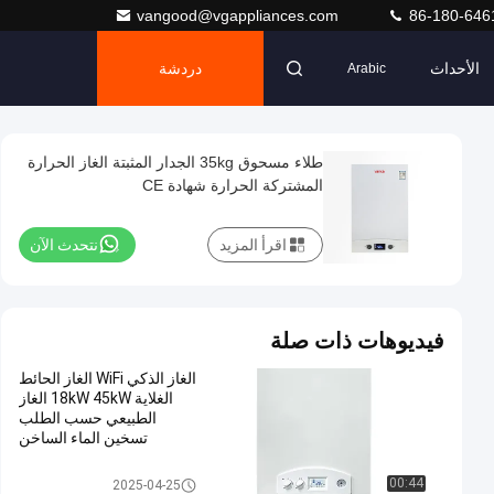
vangood@vgappliances.com
86-180-646
الأحداث
دردشة
Arabic
طلاء مسحوق 35kg الجدار المثبتة الغاز الحرارة
المشتركة الحرارة شهادة CE
اقرأ المزيد
نتحدث الآن
فيديوهات ذات صلة
الغاز الذكي WiFi الغاز الحائط
الغلاية 18kW 45kW الغاز
الطبيعي حسب الطلب
تسخين الماء الساخن
الغاز المشترك المثبت على الجدار
00:44
2025-04-25