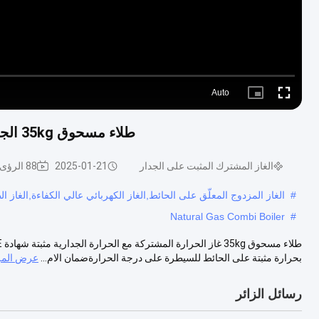
Auto
Picture-
Fullscreen
in-
Picture
طلاء مسحوق 35kg الجدار المثبتة الغاز الحرارة المشتركة الحرارة شهادة CE
الغاز المشترك المثبت على الجدار
2025-01-21
88 الرؤى
#
الغاز المزدوج المعلّق على الحائط,الغاز الكهربائي عالي الكفاءة,الغاز ا
Natural Gas Combi Boiler
#
بحرارة مثبتة على الحائط للسيطرة على درجة الحرارةضمان الام...
عرض المز
رسائل الزائر