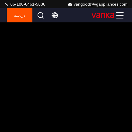
86-180-6461-5886
vangood@vgappliances.com
دردشة