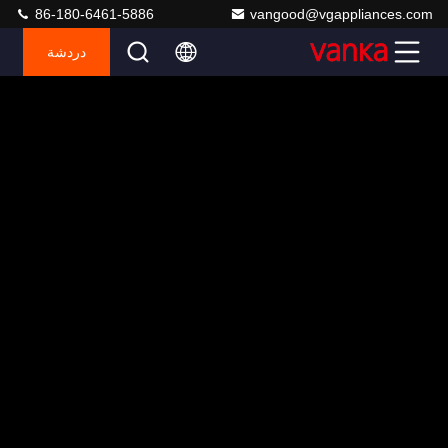
86-180-6461-5886
vangood@vgappliances.com
دردشة