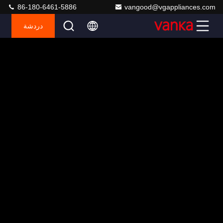
86-180-6461-5886
vangood@vgappliances.com
دردشة