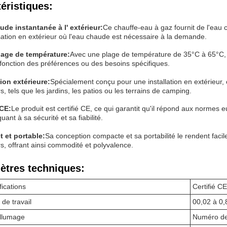
éristiques:
de instantanée à l' extérieur:
Ce chauffe-eau à gaz fournit de l'eau 
isation en extérieur où l'eau chaude est nécessaire à la demande.
lage de température:
Avec une plage de température de 35°C à 65°C, il 
 fonction des préférences ou des besoins spécifiques.
tion extérieure:
Spécialement conçu pour une installation en extérieur
s, tels que les jardins, les patios ou les terrains de camping.
 CE:
Le produit est certifié CE, ce qui garantit qu'il répond aux normes e
quant à sa sécurité et sa fiabilité.
 et portable:
Sa conception compacte et sa portabilité le rendent facile
rs, offrant ainsi commodité et polyvalence.
ètres techniques:
fications
Certifié CE
 de travail
00,02 à 0
allumage
Numéro de