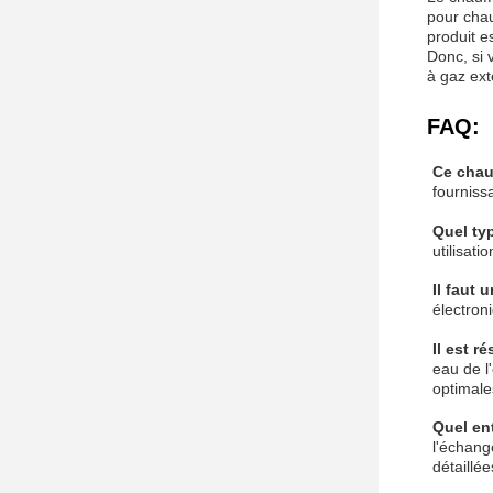
pour chau
produit e
Donc, si 
à gaz ext
FAQ:
Ce chauf
fourniss
Quel typ
utilisat
Il faut 
électron
Il est r
eau de l
optimale
Quel en
l'échang
détaillée