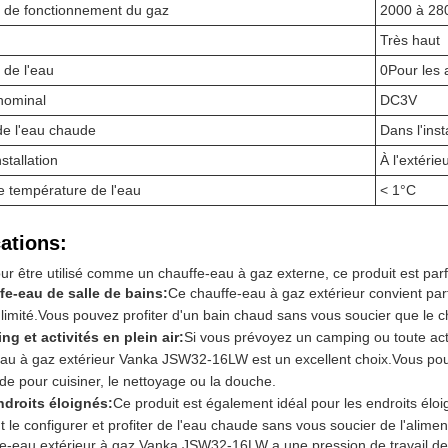
 de fonctionnement du gaz
2000 à 28
Très haut
 de l'eau
0Pour les 
nominal
DC3V
de l'eau chaude
Dans l'inst
stallation
À l'extérie
e température de l'eau
< 1°C
ations:
r être utilisé comme un chauffe-eau à gaz externe, ce produit est parfai
fe-eau de salle de bains:
Ce chauffe-eau à gaz extérieur convient pa
 limité.Vous pouvez profiter d'un bain chaud sans vous soucier que le 
g et activités en plein air:
Si vous prévoyez un camping ou toute activ
au à gaz extérieur Vanka JSW32-16LW est un excellent choix.Vous pouvez fa
e pour cuisiner, le nettoyage ou la douche.
ndroits éloignés:
Ce produit est également idéal pour les endroits éloig
t le configurer et profiter de l'eau chaude sans vous soucier de l'alimen
e-eau extérieur à gaz Vanka JSW32-16LW a une pression de travail de 