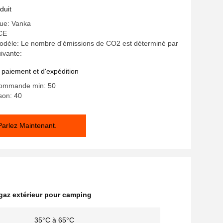
duit
ue: Vanka
 CE
dèle: Le nombre d'émissions de CO2 est déterminé par
ivante:
 paiement et d'expédition
commande min: 50
ison: 40
Parlez Maintenant.
gaz extérieur pour camping
35°C à 65°C