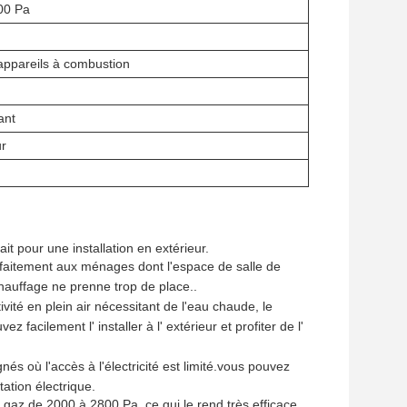
00 Pa
appareils à combustion
ant
ur
t pour une installation en extérieur.
rfaitement aux ménages dont l'espace de salle de
chauffage ne prenne trop de place..
ité en plein air nécessitant de l'eau chaude, le
cilement l' installer à l' extérieur et profiter de l'
nés où l'accès à l'électricité est limité.vous pouvez
tation électrique.
gaz de 2000 à 2800 Pa, ce qui le rend très efficace