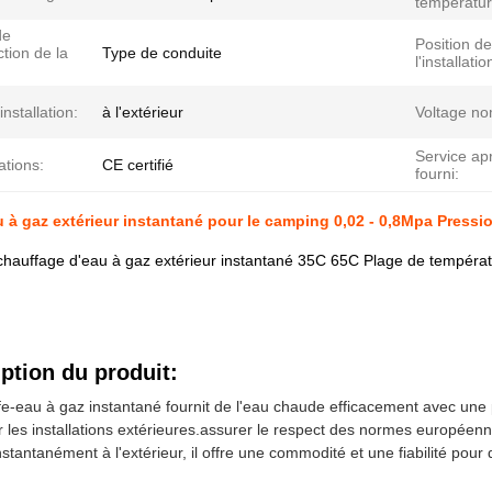
températur
de
Position de
ction de la
Type de conduite
l'installatio
installation:
à l'extérieur
Voltage no
Service ap
ations:
CE certifié
fourni:
 à gaz extérieur instantané pour le camping 0,02 - 0,8Mpa Pressio
chauffage d'eau à gaz extérieur instantané 35C 65C Plage de températur
ption du produit:
e-eau à gaz instantané fournit de l'eau chaude efficacement avec une
r les installations extérieures.assurer le respect des normes européenn
stantanément à l'extérieur, il offre une commodité et une fiabilité pour 