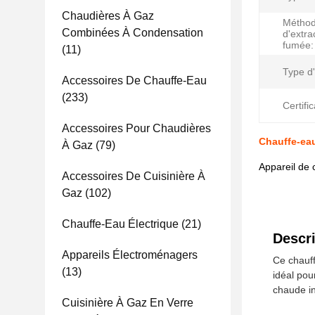
Chaudières À Gaz
Métho
Combinées À Condensation
d'extra
fumée:
(11)
Type d'
Accessoires De Chauffe-Eau
(233)
Certific
Accessoires Pour Chaudières
Chauffe-eau
À Gaz
(79)
Appareil de 
Accessoires De Cuisinière À
Gaz
(102)
Chauffe-Eau Électrique
(21)
Descri
Appareils Électroménagers
Ce chauff
(13)
idéal pou
chaude in
Cuisinière À Gaz En Verre