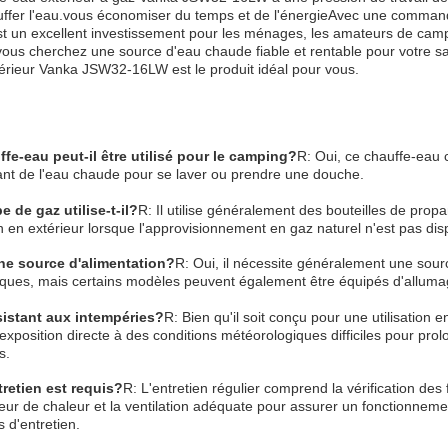
ffer l'eau.vous économiser du temps et de l'énergieAvec une commande
st un excellent investissement pour les ménages, les amateurs de campi
vous cherchez une source d'eau chaude fiable et rentable pour votre sall
érieur Vanka JSW32-16LW est le produit idéal pour vous.
fe-eau peut-il être utilisé pour le camping?
R: Oui, ce chauffe-eau 
ant de l'eau chaude pour se laver ou prendre une douche.
e de gaz utilise-t-il?
R: Il utilise généralement des bouteilles de pro
ion en extérieur lorsque l'approvisionnement en gaz naturel n'est pas dis
une source d'alimentation?
R: Oui, il nécessite généralement une sour
iques, mais certains modèles peuvent également être équipés d'alluma
ésistant aux intempéries?
R: Bien qu'il soit conçu pour une utilisation 
'exposition directe à des conditions météorologiques difficiles pour pr
s.
tretien est requis?
R: L'entretien régulier comprend la vérification des
eur de chaleur et la ventilation adéquate pour assurer un fonctionnement
s d'entretien.