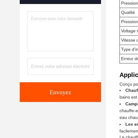
Pression
Qualité
Pression
Voltage 
Vitesse 
Type d'in
Erreur d
Applic
Conçu pou
Chauf
Envoyez
bains est
Campin
chauffe-e
eau chaud
Les e
facilemen
Le chauff