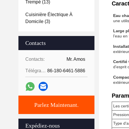
Trempé
(13)
Caract
Cuisinière Électrique À
Eau chau
une util
Domicile
(3)
Large p
l'eau en
Contacts
Installa
extérieur
Contacts:
Mr. Amos
Certifié
d'esprit 
Télégramme:
86-180-6461-5886
Compact
extérieu
Param
Parlez Maintenant.
Les certi
Pression
Type d'
Expédiez-nous