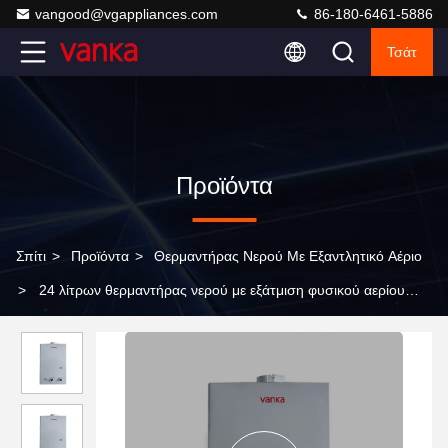
vangood@vgappliances.com
86-180-6461-5886
Τσάτ
Προϊόντα
Σπίτι
>
Προϊόντα
>
Θερμαντήρας Νερού Με Εξαντλητικό Αέριο
>
24 λίτρων θερμαντήρας νερού με εξάτμιση φυσικού αερίου
ασφαλής και ιδανικός για υψηλές απαιτήσεις ζεστού νερού.