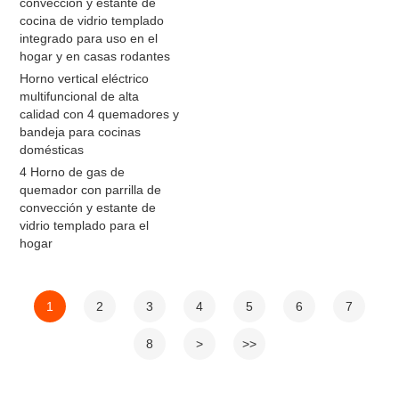
convección y estante de
cocina de vidrio templado
integrado para uso en el
hogar y en casas rodantes
Horno vertical eléctrico
multifuncional de alta
calidad con 4 quemadores y
bandeja para cocinas
domésticas
4 Horno de gas de
quemador con parrilla de
convección y estante de
vidrio templado para el
hogar
1
2
3
4
5
6
7
8
>
>>