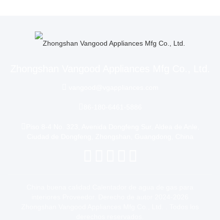
Zhongshan Vangood Appliances Mfg Co., Ltd.
vangood@vgappliances.com
86-180-6461-5886
Piso 8-4 No. 323, Avenida Dongfeng Sur, Aldea de Anle,
Ciudad de Dongfeng, Zhongshan, Guangdong, China
China buena calidad Calentador de agua de gas para
interiores Proveedor. Derecho de autor 2024-2026
Zhongshan Vangood Appliances Mfg Co., Ltd. . Todos los
derechos reservados.